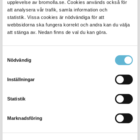
upplevelse av bromolla.se. Cookies används också för
Fritidsgården Tunnan, Bromölla Motorförening, Ivetofta
att analysera vår trafik, samla information och
Sparbank, Ottosson truck med fler står bakom aktiviteten.
Det finns platser för 60 ekipage att vara med i
statistik. Vissa cookies är nödvändiga för att
utställningen. Goodiebags delas ut till de som deltar och
webbsidorna ska fungera korrekt och andra kan du välja
fina vinster i potten.
att stänga av. Nedan finns de val du kan göra.
Adress: Nyängsgatan 8, Bromölla
Tider: Fredagen den 24 maj kl. 10-15, lördagen den 25
Samtyckesval
maj kl. 11-15
Nödvändig
Drop in för ungdomar som vill vara med i motorträffen
mellan kl. 11-12.
Prisutdelning kl. 13.30.
Inställningar
Välkomna!
Statistik
Sidan senast uppdaterad:
den 14 April 2025
Marknadsföring
Tipsa och dela sidan