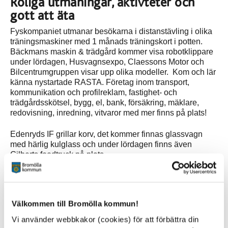
Roliga utmaningar, aktivteter och
gott att äta
Fyskompaniet utmanar besökarna i distanstävling i olika
träningsmaskiner med 1 månads träningskort i potten.
Bäckmans maskin & trädgård kommer visa robotklippare
under lördagen, Husvagnsexpo, Claessons Motor och
Bilcentrumgruppen visar upp olika modeller. Kom och lär
känna nystartade RASTA. Företag inom transport,
kommunikation och profilreklam, fastighet- och
trädgårdsskötsel, bygg, el, bank, försäkring, mäklare,
redovisning, inredning, vitvaror med mer finns på plats!
Edenryds IF grillar korv, det kommer finnas glassvagn
med härlig kulglass och under lördagen finns även
Gilberts foodtruck på plats.
Utställning för motorburen ungdom
Under lördagen bjuder vi även in motorburen ungdom att
Välkommen till Bromölla kommun!
ställa ut sina fordon. En utställning med möjlighet att kora
Bromöllas coolaste fordon, mest välskötta, bästa dunket
Vi använder webbkakor (cookies) för att förbättra din
och bästa stylingen. Det gäller A-traktor, EPA och moped.