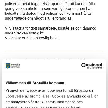
polisen arbetat trygghetsskapande för att kunna hålla
igång verksamheterna som vanligt. Kommunen har
fortsatt nära dialog med polisen och kommer hållas
underrättade om något skulle förändras.
Vi vill tacka för gott samarbete, förståelse och tålamod
under veckan som gått.
Vi önskar er alla en trevlig helg!
Sidan senast uppdaterad:
den 14 November 2023
Tipsa och dela sidan
Kommentera
Välkommen till Bromölla kommun!
Vi använder webbkakor (cookies) för att förbättra din
Skriv ut
upplevelse av bromolla.se. Cookies används också för
att analysera vår trafik, samla information och
statistik. Vissa cookies är nödvändiga för att