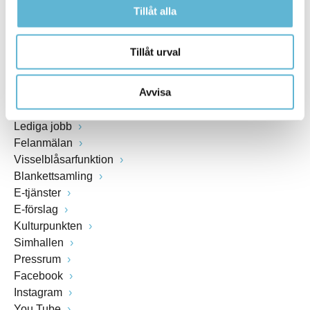
Tillåt alla
Org.nr: 212000-0894
Tillåt urval
SNABBVAL
Avvisa
Öppettider växel och reception i kommunhuset
Anslagstavla
Lediga jobb
Felanmälan
Visselblåsarfunktion
Blankettsamling
E-tjänster
E-förslag
Kulturpunkten
Simhallen
Pressrum
Facebook
Instagram
You Tube