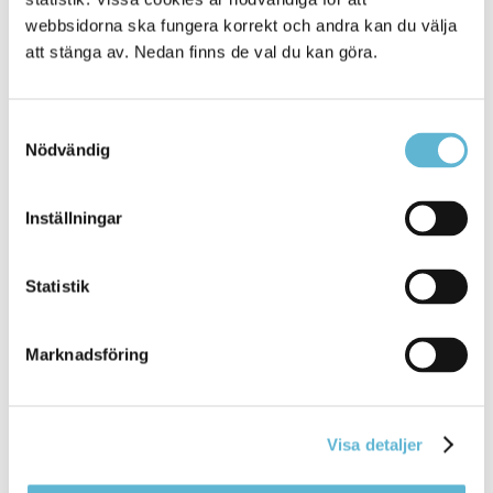
webbsidorna ska fungera korrekt och andra kan du välja
att stänga av. Nedan finns de val du kan göra.
Samtyckesval
Nödvändig
KONTAKT
Inställningar
Besöksadress
Kommunhuset, Storgatan 48
Postadress
Statistik
Box 18, 295 21 Bromölla
E-post
Marknadsföring
kommunstyrelsen@bromolla.se
Webbadress
www.bromolla.se
Visa detaljer
Växel: 0456-82 20 00
Fax: 0456-82 22 00