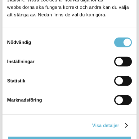
webbsidorna ska fungera korrekt och andra kan du välja
att stänga av. Nedan finns de val du kan göra.
Samtyckesval
Nödvändig
KONTAKT
Inställningar
Besöksadress
Kommunhuset, Storgatan 48
Postadress
Statistik
Box 18, 295 21 Bromölla
E-post
Marknadsföring
kommunstyrelsen@bromolla.se
Webbadress
www.bromolla.se
Visa detaljer
Växel: 0456-82 20 00
Fax: 0456-82 22 00