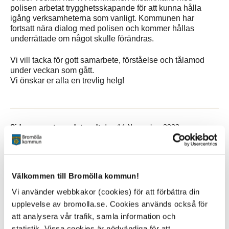
polisen arbetat trygghetsskapande för att kunna hålla
igång verksamheterna som vanligt. Kommunen har
fortsatt nära dialog med polisen och kommer hållas
underrättade om något skulle förändras.
Vi vill tacka för gott samarbete, förståelse och tålamod
under veckan som gått.
Vi önskar er alla en trevlig helg!
Sidan senast uppdaterad:
den 14 November 2023
Tipsa och dela sidan
Kommentera
Välkommen till Bromölla kommun!
Vi använder webbkakor (cookies) för att förbättra din
Skriv ut
upplevelse av bromolla.se. Cookies används också för
att analysera vår trafik, samla information och
statistik. Vissa cookies är nödvändiga för att