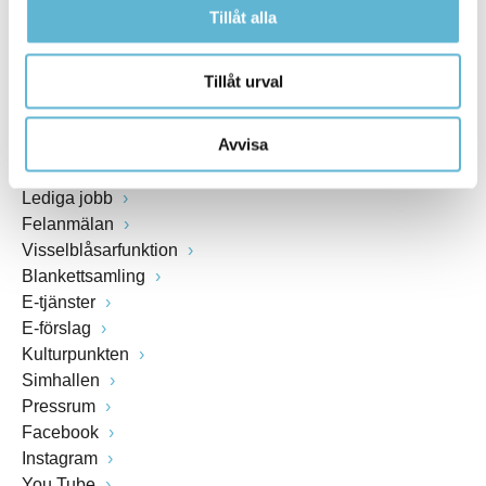
Tillåt alla
Org.nr: 212000-0894
Tillåt urval
SNABBVAL
Avvisa
Öppettider växel och reception i kommunhuset
Anslagstavla
Lediga jobb
Felanmälan
Visselblåsarfunktion
Blankettsamling
E-tjänster
E-förslag
Kulturpunkten
Simhallen
Pressrum
Facebook
Instagram
You Tube