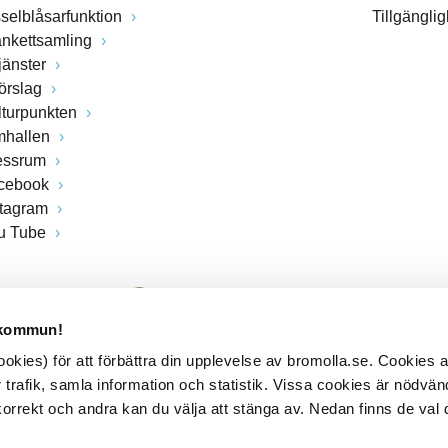
sselblåsarfunktion
Tillgängli
ankettsamling
jänster
förslag
lturpunkten
mhallen
essrum
cebook
stagram
u Tube
 kommun!
kies) för att förbättra din upplevelse av bromolla.se. Cookies
 trafik, samla information och statistik. Vissa cookies är nödvänd
rrekt och andra kan du välja att stänga av. Nedan finns de val 