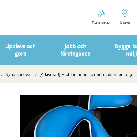
E-tjänster
Karta
Uppleva och
Jobb och
Bygga, b
göra
företagande
milj
Nyhetsarkivet
[Arkiverad] Problem med Telenors abonnemang