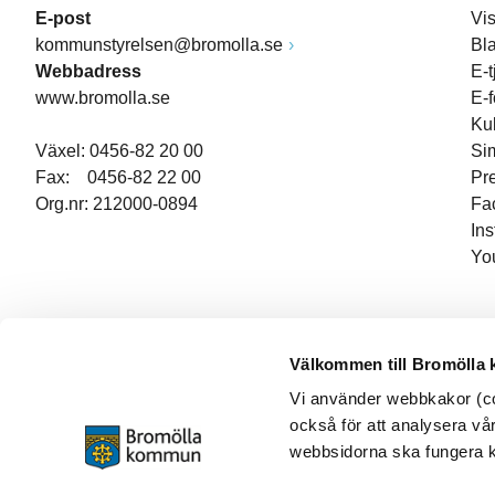
E-post
Vi
kommunstyrelsen@bromolla.se
Bl
Webbadress
E-t
www.bromolla.se
E-
Ku
Växel: 0456-82 20 00
Si
Fax: 0456-82 22 00
Pr
Org.nr: 212000-0894
Fa
In
Yo
Välkommen till Bromölla
Vi använder webbkakor (coo
också för att analysera vår
webbsidorna ska fungera ko