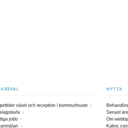
NABBVAL
NYTTA
pettider växel och reception i kommunhuset
Behandling
slagstavla
Senast än
diga jobb
Om webbp
lanmälan
Kakor, coo