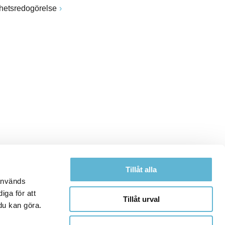
ghetsredogörelse
Tillåt alla
 används
iga för att
Tillåt urval
du kan göra.