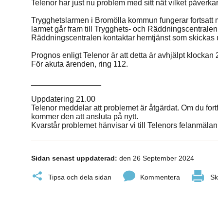
Telenor har just nu problem med sitt nät vilket påverkar
Trygghetslarmen i Bromölla kommun fungerar fortsatt m
larmet går fram till Trygghets- och Räddningscentralen
Räddningscentralen kontaktar hemtjänst som skickas ut
Prognos enligt Telenor är att detta är avhjälpt klockan 2
För akuta ärenden, ring 112.
________________
Uppdatering 21.00
Telenor meddelar att problemet är åtgärdat. Om du for
kommer den att ansluta på nytt.
Kvarstår problemet hänvisar vi till Telenors felanmäl
Sidan senast uppdaterad:
den 26 September 2024
Tipsa och dela sidan
Kommentera
Sk