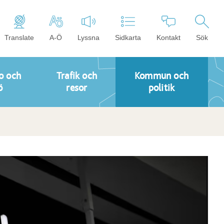
Translate
A-Ö
Lyssna
Sidkarta
Kontakt
Sök
o och
Trafik och
Kommun och
ö
resor
politik