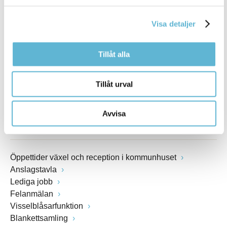
Box 18, 295 21 Bromölla
E-post
Visa detaljer
kommunstyrelsen@bromolla.se
Webbadress
www.bromolla.se
Tillåt alla
Växel: 0456-82 20 00
Tillåt urval
Fax: 0456-82 22 00
Org.nr: 212000-0894
Avvisa
SNABBVAL
Öppettider växel och reception i kommunhuset
Anslagstavla
Lediga jobb
Felanmälan
Visselblåsarfunktion
Blankettsamling