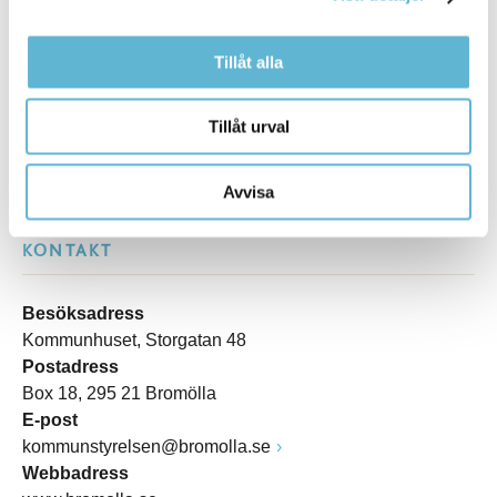
Tipsa och dela sidan
Tillåt alla
Kommentera
Tillåt urval
Skriv ut
Avvisa
KONTAKT
Besöksadress
Kommunhuset, Storgatan 48
Postadress
Box 18, 295 21 Bromölla
E-post
kommunstyrelsen@bromolla.se
Webbadress