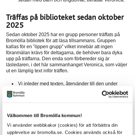
Träffas på biblioteket sedan oktober
2025
Sedan oktober 2025 har en grupp personer träffats på
Bromölla bibliotek för att läsa tillsammans. Gruppen
kallas för en ”öppen grupp” vilket innebär att ingen
föranmälan krävs för deltagarna, de behöver bara dyka
upp på träffarna. Den enda som förbereder sig är
läsledaren, i det här sammanhanget Veronica, som väljer
ut en lämplig text inför träffen.
Vi inleder med texten, återvänder till den under
arbetets gång och avslutar också med den. Vi läser
poesi och kortare noveller. I en del sammanhang
kallas det här för social läsning, att läsa
tillsammans. Under pandemin gjordes en
Välkommen till Bromölla kommun!
vetenskaplig studie som visade på att metoden
faktiskt kunde användas för att bryta känslan av
Vi använder webbkakor (cookies) för att förbättra din
isolering, berättar Veronica.
upplevelse av bromolla.se. Cookies används också för