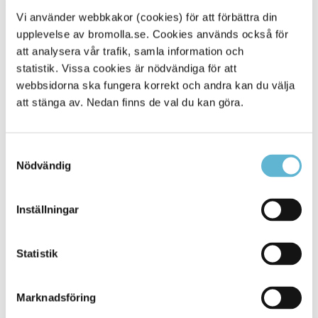
Vi använder webbkakor (cookies) för att förbättra din
I den öppna gruppen är det mellan sex och åtta personer
upplevelse av bromolla.se. Cookies används också för
som deltar. Samtalet i gruppen flyter på bra och Veronicas
att analysera vår trafik, samla information och
jobb som läsledare är att styra samtalet tillbaka till texten
statistik. Vissa cookies är nödvändiga för att
och sedan avsluta med att hon eller någon i gruppen
läser igenom texten från början till slut.
webbsidorna ska fungera korrekt och andra kan du välja
att stänga av. Nedan finns de val du kan göra.
Deltagarna i vår grupp har uttryckt hur de uppskattar
att bli överraskade av texterna. Att inte veta vilken
text vi ska läsa och inte kunna förbereda sig ses
Samtyckesval
som avslappnande, berättar Veronica.
Nödvändig
Viktigt är också att vi bjuder på någon form av fika,
kaffe eller te. Kommande tillfällen för Shared
Inställningar
reading är torsdagen den 16 april och torsdagen
den 23 april på Kulturpunkten, avslutar Veronica.
Statistik
Marknadsföring
Sidan senast uppdaterad:
den 4 May 2026