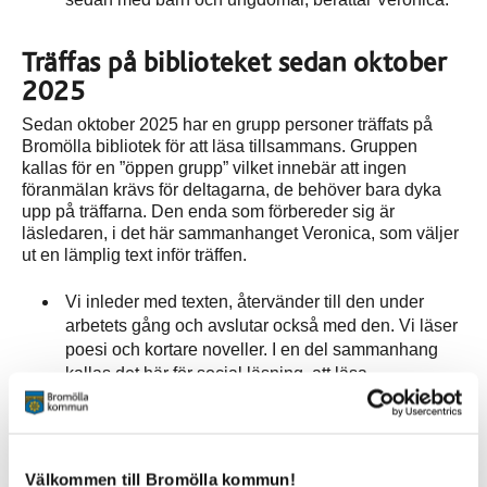
Träffas på biblioteket sedan oktober
2025
Sedan oktober 2025 har en grupp personer träffats på
Bromölla bibliotek för att läsa tillsammans. Gruppen
kallas för en ”öppen grupp” vilket innebär att ingen
föranmälan krävs för deltagarna, de behöver bara dyka
upp på träffarna. Den enda som förbereder sig är
läsledaren, i det här sammanhanget Veronica, som väljer
ut en lämplig text inför träffen.
Vi inleder med texten, återvänder till den under
arbetets gång och avslutar också med den. Vi läser
poesi och kortare noveller. I en del sammanhang
kallas det här för social läsning, att läsa
tillsammans. Under pandemin gjordes en
vetenskaplig studie som visade på att metoden
faktiskt kunde användas för att bryta känslan av
isolering, berättar Veronica.
Välkommen till Bromölla kommun!