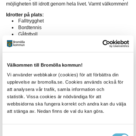
möjligheten till idrott genom hela livet. Varmt välkommen!
Idrotter på plats:
Falltrygghet
Bordtennis
Gåfotboll
Simidrott
Ridsport
Bowling
Jijujitsu
Välkommen till Bromölla kommun!
Casting
Fäkting
Vi använder webbkakor (cookies) för att förbättra din
Tennis
upplevelse av bromolla.se. Cookies används också för
Boule
att analysera vår trafik, samla information och
Judo
statistik. Vissa cookies är nödvändiga för att
Golf
webbsidorna ska fungera korrekt och andra kan du välja
att stänga av. Nedan finns de val du kan göra.
Samtyckesval
Sidan senast uppdaterad:
den 10 November 2025