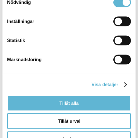
Nödvändig
Tipsa och dela sidan
Inställningar
Kommentera
Skriv ut
Statistik
Marknadsföring
Visa detaljer
Tillåt alla
KONTAKT
Besöksadress
Tillåt urval
Kommunhuset, Storgatan 48
Postadress