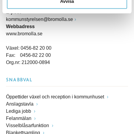
Avvisa
Box 18, 295 21 Bromölla
E-post
kommunstyrelsen@bromolla.se
Webbadress
www.bromolla.se
Växel: 0456-82 20 00
Fax: 0456-82 22 00
Org.nr: 212000-0894
SNABBVAL
Öppettider växel och reception i kommunhuset
Anslagstavla
Lediga jobb
Felanmälan
Visselblåsarfunktion
Blankettsamling