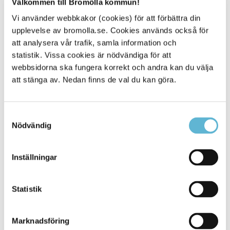
Välkommen till Bromölla kommun!
Sidan senast uppdaterad:
den 18 October 2024
Vi använder webbkakor (cookies) för att förbättra din
upplevelse av bromolla.se. Cookies används också för
Tipsa och dela sidan
att analysera vår trafik, samla information och
Kommentera
statistik. Vissa cookies är nödvändiga för att
webbsidorna ska fungera korrekt och andra kan du välja
Skriv ut
att stänga av. Nedan finns de val du kan göra.
Samtyckesval
Nödvändig
Inställningar
KONTAKT
Statistik
Besöksadress
Marknadsföring
Kommunhuset, Storgatan 48