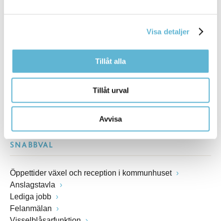
Postadress
Box 18, 295 21 Bromölla
Visa detaljer
E-post
kommunstyrelsen@bromolla.se
Webbadress
Tillåt alla
www.bromolla.se
Tillåt urval
Växel: 0456-82 20 00
Fax: 0456-82 22 00
Org.nr: 212000-0894
Avvisa
SNABBVAL
Öppettider växel och reception i kommunhuset
Anslagstavla
Lediga jobb
Felanmälan
Visselblåsarfunktion