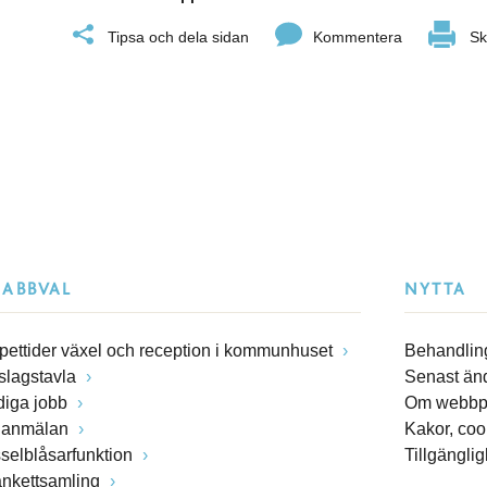
Tipsa och dela sidan
Kommentera
Sk
NABBVAL
NYTTA
pettider växel och reception i kommunhuset
Behandling
slagstavla
Senast än
diga jobb
Om webbp
lanmälan
Kakor, coo
sselblåsarfunktion
Tillgängli
ankettsamling