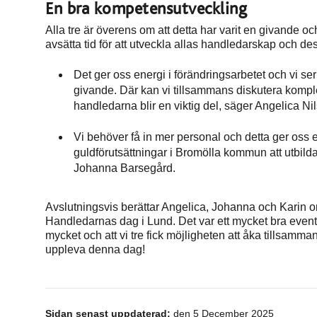
En bra kompetensutveckling
Alla tre är överens om att detta har varit en givande o
avsätta tid för att utveckla allas handledarskap och de
Det ger oss energi i förändringsarbetet och vi s
givande. Där kan vi tillsammans diskutera komplexa
handledarna blir en viktig del, säger Angelica Ni
Vi behöver få in mer personal och detta ger oss e
guldförutsättningar i Bromölla kommun att utbild
Johanna Barsegård.
Avslutningsvis berättar Angelica, Johanna och Karin om
Handledarnas dag i Lund. Det var ett mycket bra event
mycket och att vi tre fick möjligheten att åka tillsamman
uppleva denna dag!
Sidan senast uppdaterad:
den 5 December 2025