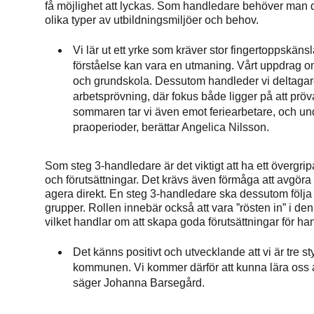
få möjlighet att lyckas. Som handledare behöver man dä
olika typer av utbildningsmiljöer och behov.
Vi lär ut ett yrke som kräver stor fingertoppskäns
förståelse kan vara en utmaning. Vårt uppdrag om
och grundskola. Dessutom handleder vi deltaga
arbetsprövning, där fokus både ligger på att prö
sommaren tar vi även emot feriearbetare, och und
praoperioder, berättar Angelica Nilsson.
Som steg 3-handledare är det viktigt att ha ett övergri
och förutsättningar. Det krävs även förmåga att avgöra n
agera direkt. En steg 3-handledare ska dessutom följa 
grupper. Rollen innebär också att vara ”rösten in” i 
vilket handlar om att skapa goda förutsättningar för h
Det känns positivt och utvecklande att vi är tre 
kommunen. Vi kommer därför att kunna lära oss av 
säger Johanna Barsegård.