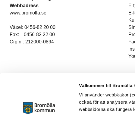
Webbadress
E-t
www.bromolla.se
E-
Ku
Växel: 0456-82 20 00
Si
Fax: 0456-82 22 00
Pr
Org.nr: 212000-0894
Fa
In
Yo
Välkommen till Bromölla
Vi använder webbkakor (coo
också för att analysera vår
webbsidorna ska fungera ko