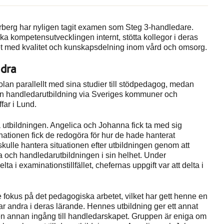
berg har nyligen tagit examen som Steg 3-handledare.
ka kompetensutvecklingen internt, stötta kollegor i deras
tet med kvalitet och kunskapsdelning inom vård och omsorg.
ndra
lan parallellt med sina studier till stödpedagog, medan
n handledarutbildning via Sveriges kommuner och
far i Lund.
utbildningen. Angelica och Johanna fick ta med sig
ationen fick de redogöra för hur de hade hanterat
skulle hantera situationen efter utbildningen genom att
a och handledarutbildningen i sin helhet. Under
a i examinationstillfället, chefernas uppgift var att delta i
re fokus på det pedagogiska arbetet, vilket har gett henne en
ar andra i deras lärande. Hennes utbildning ger ett annat
en annan ingång till handledarskapet. Gruppen är eniga om