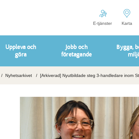
E-tjänster
Karta
Uppleva och
Jobb och
Bygga, b
göra
företagande
milj
Nyhetsarkivet
[Arkiverad] Nyutbildade steg 3-handledare inom 