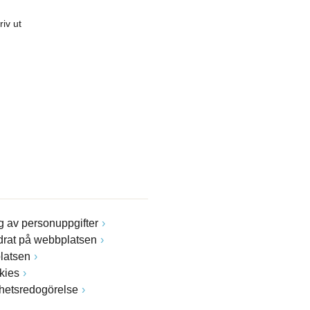
riv ut
 av personuppgifter
drat på webbplatsen
latsen
kies
ghetsredogörelse