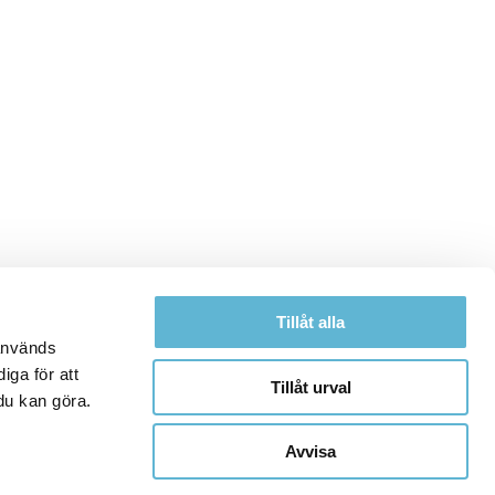
Tillåt alla
 används
iga för att
Tillåt urval
du kan göra.
Avvisa