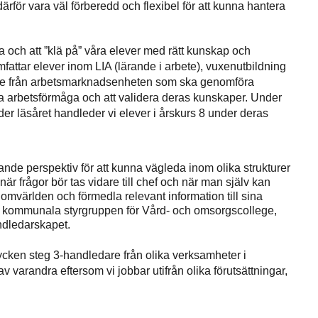
rför vara väl förberedd och flexibel för att kunna hantera
la och att ”klä på” våra elever med rätt kunskap och
fattar elever inom LIA (lärande i arbete), vuxenutbildning
re från arbetsmarknadsenheten som ska genomföra
va arbetsförmåga och att validera deras kunskaper. Under
er läsåret handleder vi elever i årskurs 8 under deras
pande perspektiv för att kunna vägleda inom olika strukturer
är frågor bör tas vidare till chef och när man själv kan
omvärlden och förmedla relevant information till sina
den kommunala styrgruppen för Vård- och omsorgscollege,
andledarskapet.
stycken steg 3-handledare från olika verksamheter i
varandra eftersom vi jobbar utifrån olika förutsättningar,