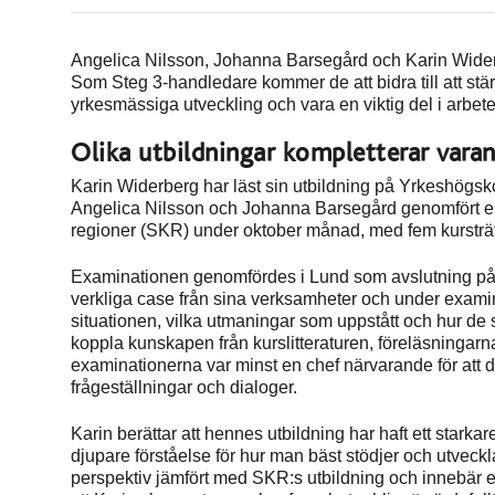
Angelica Nilsson, Johanna Barsegård och Karin Wider
Som Steg 3-handledare kommer de att bidra till att stär
yrkesmässiga utveckling och vara en viktig del i arbe
Olika utbildningar kompletterar vara
Karin Widerberg har läst sin utbildning på Yrkeshögsko
Angelica Nilsson och Johanna Barsegård genomfört e
regioner (SKR) under oktober månad, med fem kursträf
Examinationen genomfördes i Lund som avslutning på 
verkliga case från sina verksamheter och under examin
situationen, vilka utmaningar som uppstått och hur de 
koppla kunskapen från kurslitteraturen, föreläsningarn
examinationerna var minst en chef närvarande för att delt
frågeställningar och dialoger.
Karin berättar att hennes utbildning har haft ett starka
djupare förståelse för hur man bäst stödjer och utveckl
perspektiv jämfört med SKR:s utbildning och innebär 