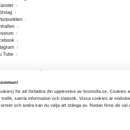
jänster
förslag
lturpunkten
mhallen
essrum
cebook
stagram
u Tube
 kommun!
kies) för att förbättra din upplevelse av bromolla.se. Cookies
 trafik, samla information och statistik. Vissa cookies är nödvänd
rrekt och andra kan du välja att stänga av. Nedan finns de val 