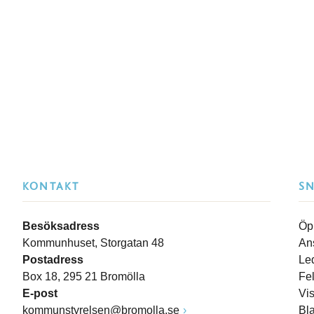
KONTAKT
S
Besöksadress
Öp
Kommunhuset, Storgatan 48
An
Postadress
Le
Box 18, 295 21 Bromölla
Fe
E-post
Vi
kommunstyrelsen@bromolla.se
Bl