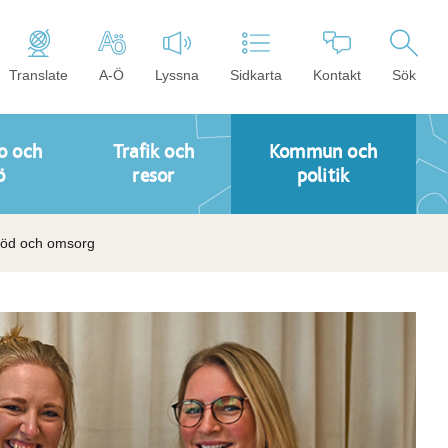
Translate
A-Ö
Lyssna
Sidkarta
Kontakt
Sök
o och
Trafik och
Kommun och
ö
resor
politik
Stöd och omsorg