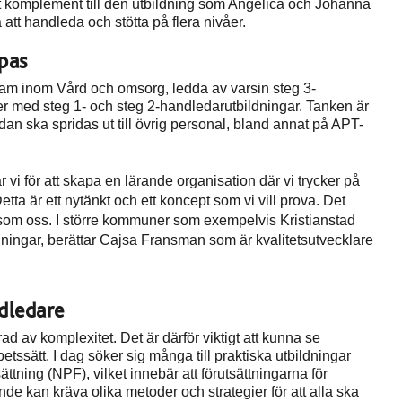
llt komplement till den utbildning som Angelica och Johanna
att handleda och stötta på flera nivåer.
pas
am inom Vård och omsorg, ledda av varsin steg 3-
r med steg 1- och steg 2-handledarutbildningar. Tanken är
dan ska spridas ut till övrig personal, bland annat på APT-
vi för att skapa en lärande organisation där vi trycker på
etta är ett nytänkt och ett koncept som vi vill prova. Det
om oss. I större kommuner som exempelvis Kristianstad
elningar, berättar Cajsa Fransman som är kvalitetsutvecklare
dledare
 av komplexitet. Det är därför viktigt att kunna se
betssätt. I dag söker sig många till praktiska utbildningar
tning (NPF), vilket innebär att förutsättningarna för
nde kan kräva olika metoder och strategier för att alla ska