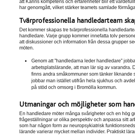
att Karins kompetens och erfarenheter blir ett värdefu
har genomgått, vilket stärker teamets samlade förmåga 
Tvärprofessionella handledarteam ska
Det kommer skapas tre tvärprofessionella handledarte
handledare. Varje grupp kommer innefatta tolv persone
att diskussioner och information från dessa grupper se
möten.
Genom att ”handledarna leder handledare” jobbar 
arbetsplatslärande, att man lär sig av varandra. D
finns andra småkommuner som tänker liknande s
jobbar man istället utifrån hela sjukhus och avd
på stöd och omsorg i Bromölla kommun.
Utmaningar och möjligheter som han
En handledare möter många svårigheter och en hög grad
frågeställningar ur olika perspektiv och anpassa sitt ar
som har någon form av neuropsykiatrisk funktionsnedsät
lärande varierar mycket mellan individer. Praktiskt lära