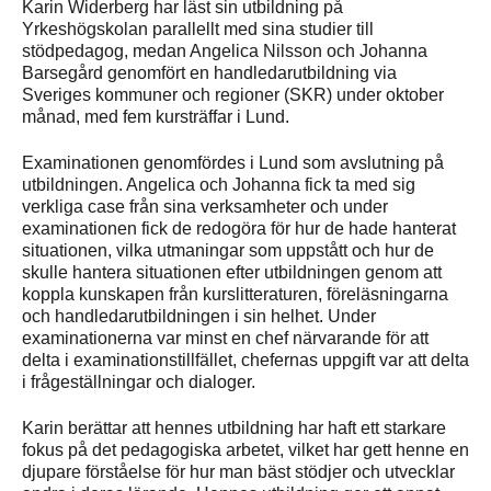
Karin Widerberg har läst sin utbildning på
Yrkeshögskolan parallellt med sina studier till
stödpedagog, medan Angelica Nilsson och Johanna
Barsegård genomfört en handledarutbildning via
Sveriges kommuner och regioner (SKR) under oktober
månad, med fem kursträffar i Lund.
Examinationen genomfördes i Lund som avslutning på
utbildningen. Angelica och Johanna fick ta med sig
verkliga case från sina verksamheter och under
examinationen fick de redogöra för hur de hade hanterat
situationen, vilka utmaningar som uppstått och hur de
skulle hantera situationen efter utbildningen genom att
koppla kunskapen från kurslitteraturen, föreläsningarna
och handledarutbildningen i sin helhet. Under
examinationerna var minst en chef närvarande för att
delta i examinationstillfället, chefernas uppgift var att delta
i frågeställningar och dialoger.
Karin berättar att hennes utbildning har haft ett starkare
fokus på det pedagogiska arbetet, vilket har gett henne en
djupare förståelse för hur man bäst stödjer och utvecklar