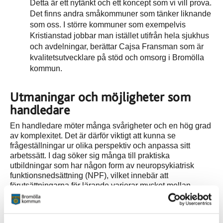
Detta är ett nytänkt och ett koncept som vi vill prova.
Det finns andra småkommuner som tänker liknande
som oss. I större kommuner som exempelvis
Kristianstad jobbar man istället utifrån hela sjukhus
och avdelningar, berättar Cajsa Fransman som är
kvalitetsutvecklare på stöd och omsorg i Bromölla
kommun.
Utmaningar och möjligheter som
handledare
En handledare möter många svårigheter och en hög grad
av komplexitet. Det är därför viktigt att kunna se
frågeställningar ur olika perspektiv och anpassa sitt
arbetssätt. I dag söker sig många till praktiska
utbildningar som har någon form av neuropsykiatrisk
funktionsnedsättning (NPF), vilket innebär att
förutsättningarna för lärande varierar mycket mellan
individer. Praktiskt lärande kan kräva olika metoder och
strategier för att alla ska få möjlighet att lyckas. Som
handledare behöver man därför vara väl förberedd och