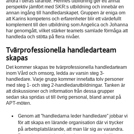
andra i deras lärande. Hennes utbildning ger ett annat
perspektiv jämfört med SKR:s utbildning och innebär en
annan ingång till handledarskapet. Gruppen är eniga om
att Karins kompetens och erfarenheter blir ett värdefullt
komplement till den utbildning som Angelica och Johanna
har genomgått, vilket stärker teamets samlade förmåga att
handleda och stötta på flera nivåer.
Tvärprofessionella handledarteam
skapas
Det kommer skapas tre tvärprofessionella handledarteam
inom Vård och omsorg, ledda av varsin steg 3-
handledare. Varje grupp kommer innefatta tolv personer
med steg 1- och steg 2-handledarutbildningar. Tanken är
att diskussioner och information från dessa grupper
sedan ska spridas ut till övrig personal, bland annat på
APT-möten.
Genom att ”handledarna leder handledare” jobbar vi
för att skapa en lärande organisation där vi trycker
på arbetsplatslärande, att man lär sig av varandra.