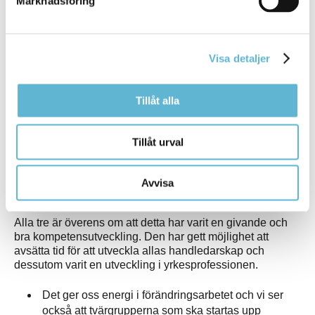
Marknadsföring
följa omvärlden och förmedla relevant information till sina
grupper. Rollen innebär också att vara ”rösten in” i den
kommunala styrgruppen för Vård- och omsorgscollege,
vilket handlar om att skapa goda förutsättningar för
Visa detaljer
handledarskapet.
Det känns positivt och utvecklande att vi är tre
Tillåt alla
stycken steg 3-handledare från olika verksamheter i
kommunen. Vi kommer därför att kunna lära oss av
Tillåt urval
varandra eftersom vi jobbar utifrån olika
förutsättningar, säger Johanna Barsegård.
Avvisa
En bra kompetensutveckling
Alla tre är överens om att detta har varit en givande och
bra kompetensutveckling. Den har gett möjlighet att
avsätta tid för att utveckla allas handledarskap och
dessutom varit en utveckling i yrkesprofessionen.
Det ger oss energi i förändringsarbetet och vi ser
också att tvärgrupperna som ska startas upp