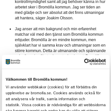
kontrollmyndighet samt att jag behöver känna in hur
arbetet sker i Bromölla kommun. Jag ser tiden an
med glädje och ser absolut att det finns utmaningar
att hantera, säger Joakim Olsson.
Jag anser att min bakgrund och min erfarenhet
matchar väl med den tjänst som Bromölla kommun
erbjuder. Bromölla är en mindre kommun, men
självklart har vi samma krav och utmaningar som en
större kommun. Detta är utmanande och spännande
och efter mina första dagar tycker jag att Bromölla
kommun känns som en trevlig arbetsgivare,
fortsätter Joakim.
Välkommen till Bromölla kommun!
Joakims tidigare arbetsplats var placerad i Linköping och
då han nyligen blivit pappa blev pendlingsavståndet för
Vi använder webbkakor (cookies) för att förbättra din
långt och Joakim ville söka sig till ett jobb som låg
upplevelse av bromolla.se. Cookies används också för
närmare hemmet.
att analysera vår trafik, samla information och
statistik. Vissa cookies är nödvändiga för att webbsidorna
Jag ville fortsätta jobba inom samma sektor men på
ska fungera korrekt och andra kan du välja att stänga