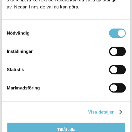
närmare håll och då detta jobb dök upp kändes det
av. Nedan finns de val du kan göra.
som en perfekt lösning, säger Joakim.
Joakim känner sig trygg i sin yrkesroll men menar också
Samtyckesval
på att han behöver landa och lära sig arbetsgången i en
Nödvändig
kommun och skillnaderna mot att jobba i en privat
verksamhet.
Inställningar
Exempelvis att kommunen är politiskt styrd är något
jag inte jobbat med i den privata sektorn. Här finns
också en stor utmaning i att läsa på och strukturera
Statistik
arbetet och hitta en prioriteringsordning, säger
Joakim.
Marknadsföring
Målsättning med kommunens arbete
Jag ser fram emot att vi ska få en stabil grund i
Visa detaljer
Bromölla kommuns säkerhetsarbete inom en
överskådlig framtid. En trygg kommun, både internt
och externt där anställda och medborgare vet hur
Tillåt alla