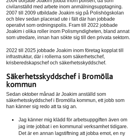
2004 började Joakim jobba inom polisen, då som
civilanställd med arbete inom anmälningsupptagning.
2007 till 2009 utbildade Joakim sig på Polishögskolan
och blev sedan placerad ute i fält där han jobbade
operativt som ordningspolis. Fram till 2022 jobbade
Joakim i olika roller inom Polismyndigheten, bland annat
som utredare, innan han sökte sig till den privata sektorn.
2022 till 2025 jobbade Joakim inom företag kopplat till
infrastruktur, där i rollerna som säkerhetschef,
krisberedskapschef och säkerhetsskyddschef.
Säkerhetsskyddschef i Bromölla
kommun
Sedan oktober månad är Joakim anställd som
säkerhetsskyddschef i Bromölla kommun, ett jobb som
han känner sig redo att ta sig an.
Jag känner mig klädd för arbetsuppgiften även om
jag inte jobbat i en kommunal verksamhet tidigare.
Det är en annan lagstiftning att jobba emot, en ny