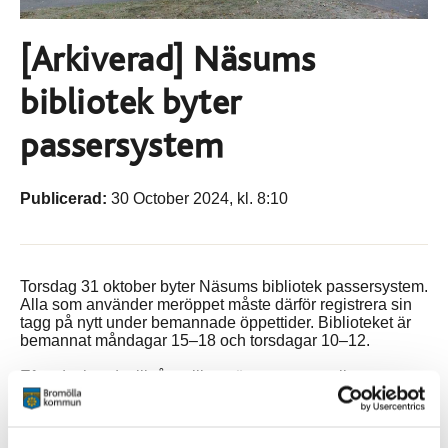
[Arkiverad] Näsums
bibliotek byter
passersystem
Publicerad:
30 October 2024, kl. 8:10
Torsdag 31 oktober byter Näsums bibliotek passersystem.
Alla som använder meröppet måste därför registrera sin
tagg på nytt under bemannade öppettider. Biblioteket är
bemannat måndagar 15–18 och torsdagar 10–12.
Efter det har du tillgång till meröppet som vanligt.
Bibliotekens öppettider finns på SNOKA bibliotek
Vi beklagar besväret.