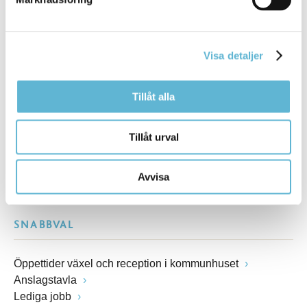
Besöksadress
Kommunhuset, Storgatan 48
Postadress
Box 18, 295 21 Bromölla
Visa detaljer
E-post
kommunstyrelsen@bromolla.se
Tillåt alla
Webbadress
www.bromolla.se
Tillåt urval
Växel: 0456-82 20 00
Fax: 0456-82 22 00
Avvisa
Org.nr: 212000-0894
SNABBVAL
Öppettider växel och reception i kommunhuset
Anslagstavla
Lediga jobb