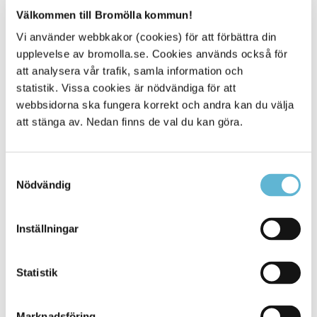
Välkommen till Bromölla kommun!
Sidan senast uppdaterad:
den 14 November 2024
Vi använder webbkakor (cookies) för att förbättra din
upplevelse av bromolla.se. Cookies används också för
Tipsa och dela sidan
att analysera vår trafik, samla information och
statistik. Vissa cookies är nödvändiga för att
Kommentera
webbsidorna ska fungera korrekt och andra kan du välja
att stänga av. Nedan finns de val du kan göra.
Skriv ut
Samtyckesval
Nödvändig
Inställningar
Statistik
KONTAKT
Marknadsföring