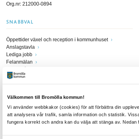
Org.nr: 212000-0894
SNABBVAL
Öppettider växel och reception i kommunhuset
Anslagstavla
Lediga jobb
Felanmälan
Visselblåsarfunktion
Blankettsamling
E-tjänster
E-förslag
Välkommen till Bromölla kommun!
Kulturpunkten
Simhallen
Vi använder webbkakor (cookies) för att förbättra din upple
Pressrum
att analysera vår trafik, samla information och statistik. Vi
Facebook
fungera korrekt och andra kan du välja att stänga av. Nedan 
Instagram
You Tube