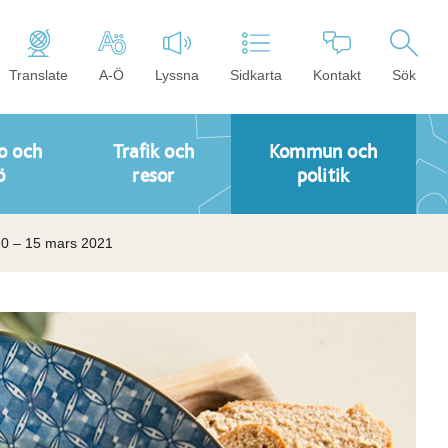
Translate
A-Ö
Lyssna
Sidkarta
Kontakt
Sök
o och
Trafik och
Kommun och
ö
resor
politik
20 – 15 mars 2021