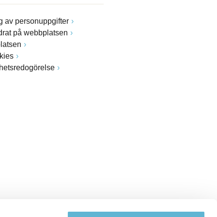
 av personuppgifter
drat på webbplatsen
latsen
kies
ghetsredogörelse