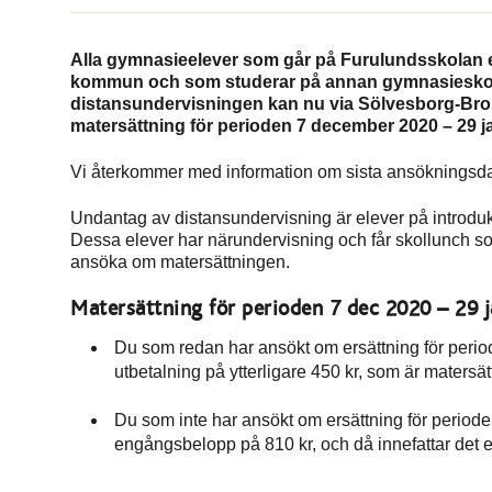
Alla gymnasieelever som går på Furulundsskolan el
kommun och som studerar på annan gymnasieskola oc
distansundervisningen kan nu via Sölvesborg-B
matersättning för perioden 7 december 2020 – 29 ja
Vi återkommer med information om sista ansökningsdatu
Undantag av distansundervisning är elever på introd
Dessa elever har närundervisning och får skollunch som
ansöka om matersättningen.
Matersättning för perioden 7 dec 2020 – 29 
Du som redan har ansökt om ersättning för period
utbetalning på ytterligare 450 kr, som är matersät
Du som inte har ansökt om ersättning för period
engångsbelopp på 810 kr, och då innefattar det e