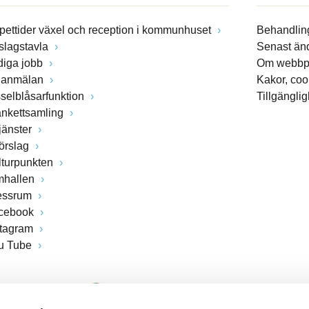
pettider växel och reception i kommunhuset
Behandling
slagstavla
Senast än
diga jobb
Om webbp
lanmälan
Kakor, coo
sselblåsarfunktion
Tillgängli
ankettsamling
jänster
förslag
lturpunkten
mhallen
essrum
cebook
stagram
u Tube