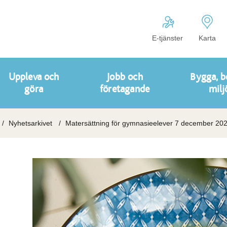
E-tjänster
Karta
Uppleva och
Jobb och
Bygga, b
göra
företagande
milj
Nyhetsarkivet
Matersättning för gymnasieelever 7 december 20