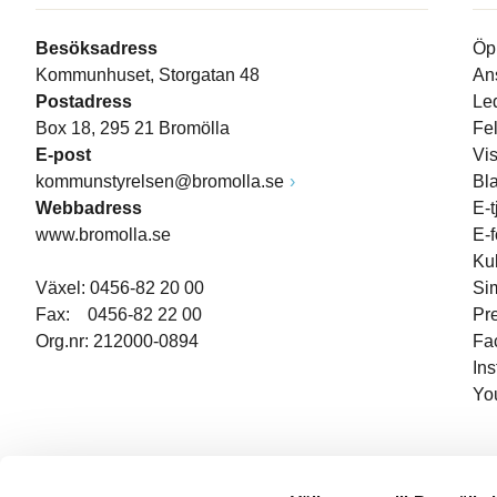
Besöksadress
Öp
Kommunhuset, Storgatan 48
An
Postadress
Le
Box 18, 295 21 Bromölla
Fe
E-post
Vi
kommunstyrelsen@bromolla.se
Bl
Webbadress
E-t
www.bromolla.se
E-
Ku
Växel: 0456-82 20 00
Si
Fax: 0456-82 22 00
Pr
Org.nr: 212000-0894
Fa
In
Yo