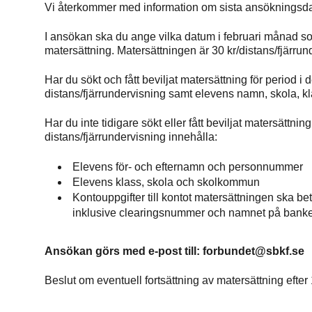
Vi återkommer med information om sista ansökningsdatu
I ansökan ska du ange vilka datum i februari månad som 
matersättning. Matersättningen är 30 kr/distans/fjärru
Har du sökt och fått beviljat matersättning för period i
distans/fjärrundervisning samt elevens namn, skola, 
Har du inte tidigare sökt eller fått beviljat matersättn
distans/fjärrundervisning innehålla:
Elevens för- och efternamn och personnummer
Elevens klass, skola och skolkommun
Kontouppgifter till kontot matersättningen ska b
inklusive clearingsnummer och namnet på bank
Ansökan görs med e-post till: forbundet@sbkf.se
Beslut om eventuell fortsättning av matersättning efter