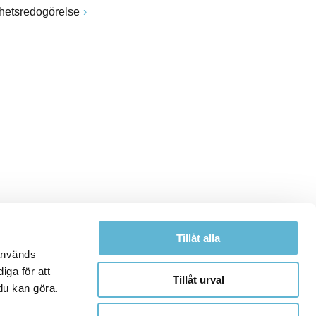
ghetsredogörelse
Tillåt alla
 används
iga för att
Tillåt urval
du kan göra.