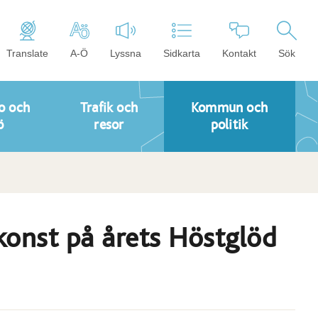
Translate
A-Ö
Lyssna
Sidkarta
Kontakt
Sök
o och
Trafik och
Kommun och
ö
resor
politik
 konst på årets Höstglöd