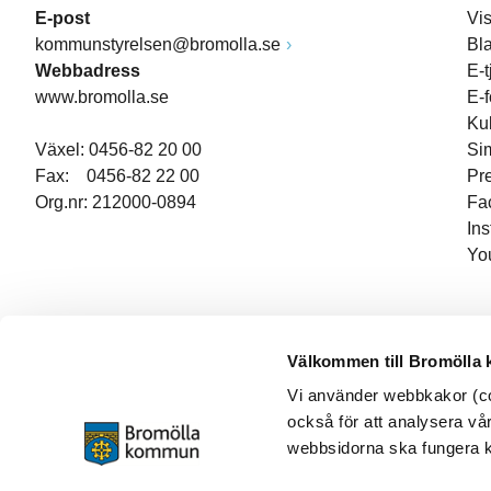
E-post
Vi
kommunstyrelsen@bromolla.se
Bl
Webbadress
E-t
www.bromolla.se
E-
Ku
Växel: 0456-82 20 00
Si
Fax: 0456-82 22 00
Pr
Org.nr: 212000-0894
Fa
In
Yo
Välkommen till Bromölla
Vi använder webbkakor (coo
också för att analysera vår
webbsidorna ska fungera ko