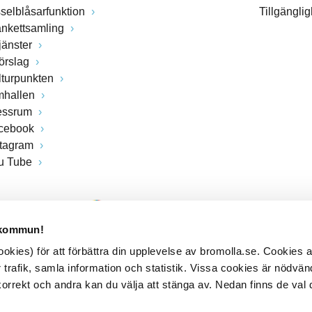
sselblåsarfunktion
Tillgängli
ankettsamling
jänster
förslag
lturpunkten
mhallen
essrum
cebook
stagram
u Tube
 kommun!
kies) för att förbättra din upplevelse av bromolla.se. Cookies
 trafik, samla information och statistik. Vissa cookies är nödvänd
rrekt och andra kan du välja att stänga av. Nedan finns de val 