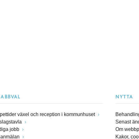
NABBVAL
NYTTA
pettider växel och reception i kommunhuset
Behandling
slagstavla
Senast än
diga jobb
Om webbp
lanmälan
Kakor, coo