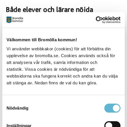
Både elever och lärare nöjda
Josefine Nilsson är en av undersköterskorna som gått
utbildningen. Josefine berättar att det var bra lärare som
höll i utbildningen på Valje folkhögskola och att de som
gått utbildningen fått ett annat tänk på hur man jobbar
Välkommen till Bromölla kommun!
med handledning, framför allt utifrån elevernas
perspektiv
Vi använder webbkakor (cookies) för att förbättra din
upplevelse av bromolla.se. Cookies används också för
Lärarna på Valje folkhögskola var också väldigt nöjda
att analysera vår trafik, samla information och
med gruppen. De berättar att det var ett bra samtalsklimat,
statistik. Vissa cookies är nödvändiga för att
många bra diskussioner och många skratt. Gruppen hade
webbsidorna ska fungera korrekt och andra kan du välja
deltagare från olika verksamheter vilket gjorde att de
kunde dra nytta av det kollegiala samarbetet. Olika
att stänga av. Nedan finns de val du kan göra.
förutsättningar i gruppen utifrån vård och omsorgsboende,
daglig verksamhet, gruppbostad, hemtjänst gjorde att det
var mycket erfarenhetsutbyte, vilket i sin tur bidrog till det
Samtyckesval
positiva klimatet i gruppen. Eleverna fick väldigt mycket
Nödvändig
beröm, berättar Cajsa Fransman som är
kvalitetsutvecklare inom Stöd och omsorg
Inställningar