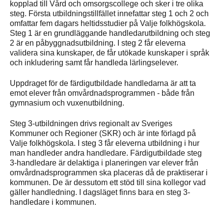
kopplad till Vård och omsorgscollege och sker i tre olika
steg. Första utbildningstillfället innefattar steg 1 och 2 och
omfattar fem dagars heltidsstudier på Valje folkhögskola.
Steg 1 är en grundläggande handledarutbildning och steg
2 är en påbyggnadsutbildning. I steg 2 får eleverna
validera sina kunskaper, de får utökade kunskaper i språk
och inkludering samt får handleda lärlingselever.
Uppdraget för de färdigutbildade handledarna är att ta
emot elever från omvårdnadsprogrammen - både från
gymnasium och vuxenutbildning.
Steg 3-utbildningen drivs regionalt av Sveriges
Kommuner och Regioner (SKR) och är inte förlagd på
Valje folkhögskola. I steg 3 får eleverna utbildning i hur
man handleder andra handledare. Färdigutbildade steg
3-handledare är delaktiga i planeringen var elever från
omvårdnadsprogrammen ska placeras då de praktiserar i
kommunen. De är dessutom ett stöd till sina kollegor vad
gäller handledning. I dagsläget finns bara en steg 3-
handledare i kommunen.