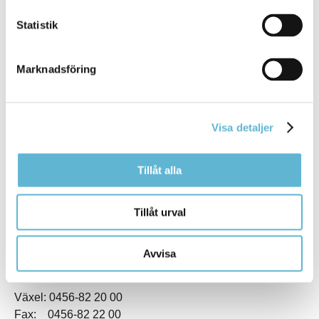
Statistik
Marknadsföring
KONTAKT
Visa detaljer
Besöksadress
Kommunhuset, Storgatan 48
Tillåt alla
Postadress
Box 18, 295 21 Bromölla
E-post
Tillåt urval
kommunstyrelsen@bromolla.se
Webbadress
Avvisa
www.bromolla.se
Växel: 0456-82 20 00
Fax: 0456-82 22 00