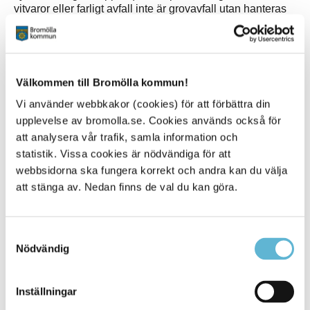
vitvaror eller farligt avfall inte är grovavfall utan hanteras
på annat sätt.
Grovavfall ska vara tydligt märkt med Grovavfall och
placeras vid hämtplatsen som oftast är fastighetsgränsen.
Du får lämna max 4 kolli/hushåll och max 25 kg/kolli.
Välkommen till Bromölla kommun!
Vi använder webbkakor (cookies) för att förbättra din
Mer information om grovavfall
upplevelse av bromolla.se. Cookies används också för
att analysera vår trafik, samla information och
statistik. Vissa cookies är nödvändiga för att
Sidan senast uppdaterad:
den 10 November 2025
webbsidorna ska fungera korrekt och andra kan du välja
att stänga av. Nedan finns de val du kan göra.
Tipsa och dela sidan
Kommentera
Samtyckesval
Nödvändig
Skriv ut
Inställningar