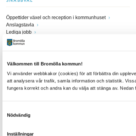
SNABBVAL
Öppettider växel och reception i kommunhuset
Anslagstavla
Lediga jobb
Felanmälan
Visselblåsarfunktion
Blankettsamling
E-tjänster
Välkommen till Bromölla kommun!
E-förslag
Vi använder webbkakor (cookies) för att förbättra din upple
Kulturpunkten
att analysera vår trafik, samla information och statistik. Vi
Simhallen
fungera korrekt och andra kan du välja att stänga av. Nedan 
Pressrum
Facebook
Instagram
Samtyckesval
You Tube
Nödvändig
NYTTA
Inställningar