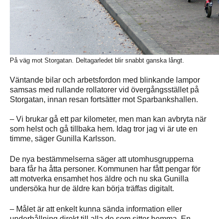
På väg mot Storgatan. Deltagarledet blir snabbt ganska långt.
Väntande bilar och arbetsfordon med blinkande lampor
samsas med rullande rollatorer vid övergångsstället på
Storgatan, innan resan fortsätter mot Sparbankshallen.
– Vi brukar gå ett par kilometer, men man kan avbryta när
som helst och gå tillbaka hem. Idag tror jag vi är ute en
timme, säger Gunilla Karlsson.
De nya bestämmelserna säger att utomhusgrupperna
bara får ha åtta personer. Kommunen har fått pengar för
att motverka ensamhet hos äldre och nu ska Gunilla
undersöka hur de äldre kan börja träffas digitalt.
– Målet är att enkelt kunna sända information eller
underhållning direkt till alla de som sitter hemma. En