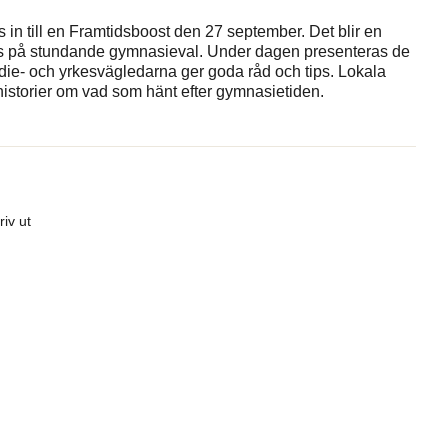
n till en Framtidsboost den 27 september. Det blir en
s på stundande gymnasieval. Under dagen presenteras de
die- och yrkesvägledarna ger goda råd och tips. Lokala
v historier om vad som hänt efter gymnasietiden.
riv ut