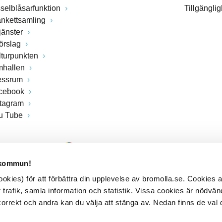
sselblåsarfunktion
Tillgängli
ankettsamling
jänster
förslag
lturpunkten
mhallen
essrum
cebook
stagram
u Tube
 kommun!
kies) för att förbättra din upplevelse av bromolla.se. Cookies
 trafik, samla information och statistik. Vissa cookies är nödvänd
rrekt och andra kan du välja att stänga av. Nedan finns de val 