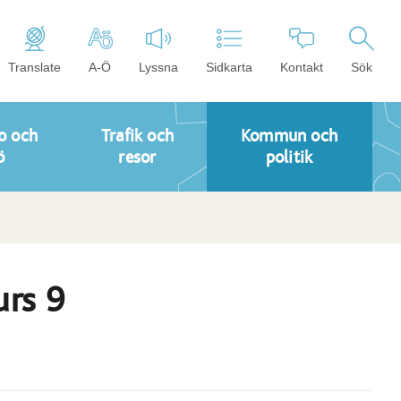
Translate
A-Ö
Lyssna
Sidkarta
Kontakt
Sök
o och
Trafik och
Kommun och
ö
resor
politik
urs 9