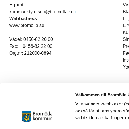
E-post
Vi
kommunstyrelsen@bromolla.se
Bl
Webbadress
E-t
www.bromolla.se
E-
Ku
Växel: 0456-82 20 00
Si
Fax: 0456-82 22 00
Pr
Org.nr: 212000-0894
Fa
In
Yo
Välkommen till Bromölla
Vi använder webbkakor (coo
också för att analysera vår
webbsidorna ska fungera ko