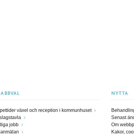
NABBVAL
NYTTA
pettider växel och reception i kommunhuset
Behandling
slagstavla
Senast än
diga jobb
Om webbp
lanmälan
Kakor, coo