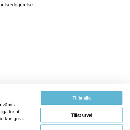
ghetsredogörelse
Tillåt alla
 används
iga för att
Tillåt urval
du kan göra.