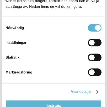
webbsidorna ska fungera korrekt och andra kan du välja
att stänga av. Nedan finns de val du kan göra.
Samtyckesval
KONTAKT
Nödvändig
Besöksadress
Inställningar
Kommunhuset, Storgatan 48
Postadress
Box 18, 295 21 Bromölla
Statistik
E-post
kommunstyrelsen@bromolla.se
Marknadsföring
Webbadress
www.bromolla.se
Växel: 0456-82 20 00
Visa detaljer
Fax: 0456-82 22 00
Org.nr: 212000-0894
Tillåt alla