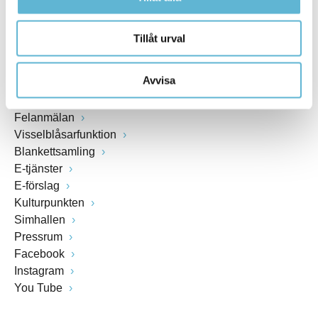
SNABBVAL
Tillåt urval
Öppettider växel och reception i kommunhuset
Avvisa
Anslagstavla
Lediga jobb
Felanmälan
Visselblåsarfunktion
Blankettsamling
E-tjänster
E-förslag
Kulturpunkten
Simhallen
Pressrum
Facebook
Instagram
You Tube