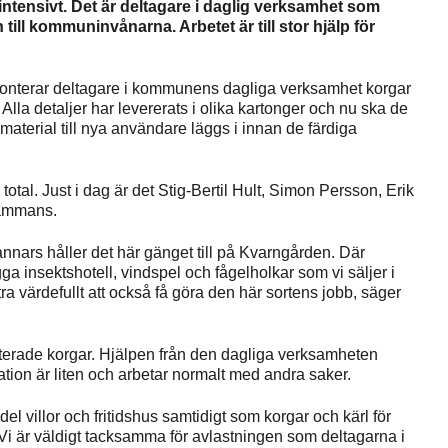
intensivt. Det är deltagare i daglig verksamhet som
till kommuninvånarna. Arbetet är till stor hjälp för
 monterar deltagare i kommunens dagliga verksamhet korgar
lla detaljer har levererats i olika kartonger och nu ska de
material till nya användare läggs i innan de färdiga
otal. Just i dag är det Stig-Bertil Hult, Simon Persson, Erik
lsammans.
annars håller det här gänget till på Kvarngården. Där
a insektshotell, vindspel och fågelholkar som vi säljer i
tra värdefullt att också få göra den här sortens jobb, säger
terade korgar. Hjälpen från den dagliga verksamheten
ion är liten och arbetar normalt med andra saker.
 del villor och fritidshus samtidigt som korgar och kärl för
. Vi är väldigt tacksamma för avlastningen som deltagarna i