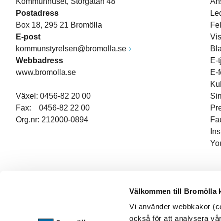
Kommunhuset, Storgatan 48
An
Postadress
Le
Box 18, 295 21 Bromölla
Fe
E-post
Vi
kommunstyrelsen@bromolla.se
Bl
Webbadress
E-t
www.bromolla.se
E-
Ku
Växel: 0456-82 20 00
Si
Fax: 0456-82 22 00
Pr
Org.nr: 212000-0894
Fa
In
Yo
Välkommen till Bromölla
Vi använder webbkakor (coo
också för att analysera vår