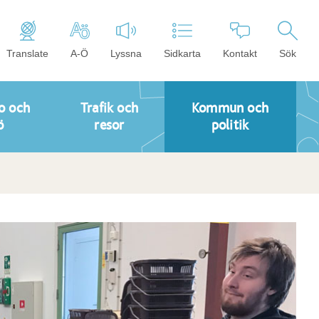
Translate
A-Ö
Lyssna
Sidkarta
Kontakt
Sök
o och
Trafik och
Kommun och
ö
resor
politik