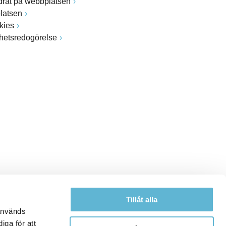
drat på webbplatsen
latsen
kies
ghetsredogörelse
Tillåt alla
 används
iga för att