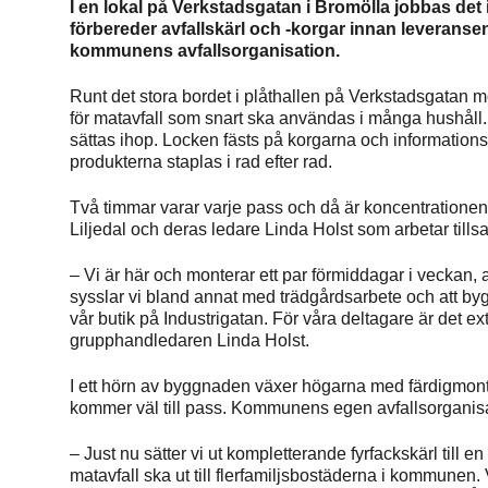
I en lokal på Verkstadsgatan i Bromölla jobbas det 
förbereder avfallskärl och -korgar innan leveransen 
kommunens avfallsorganisation.
Runt det stora bordet i plåthallen på Verkstadsgatan
för matavfall som snart ska användas i många hushåll. A
sättas ihop. Locken fästs på korgarna och informations
produkterna staplas i rad efter rad.
Två timmar varar varje pass och då är koncentrationen t
Liljedal och deras ledare Linda Holst som arbetar til
– Vi är här och monterar ett par förmiddagar i veckan, 
sysslar vi bland annat med trädgårdsarbete och att bygg
vår butik på Industrigatan. För våra deltagare är det ex
grupphandledaren Linda Holst.
I ett hörn av byggnaden växer högarna med färdigmon
kommer väl till pass. Kommunens egen avfallsorganisat
– Just nu sätter vi ut kompletterande fyrfackskärl till en
matavfall ska ut till flerfamiljsbostäderna i kommunen