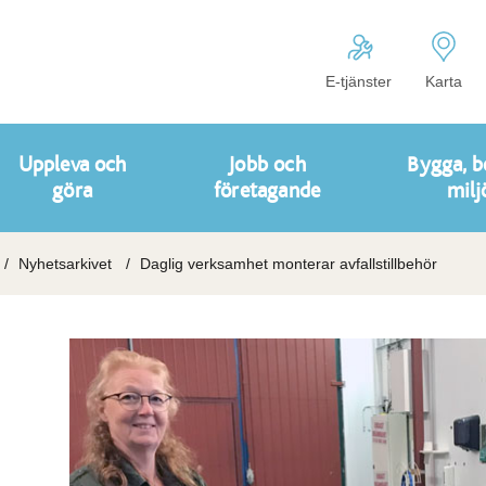
E-tjänster
Karta
Uppleva och
Jobb och
Bygga, b
göra
företagande
milj
Nyhetsarkivet
Daglig verksamhet monterar avfallstillbehör