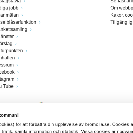
slagstavla
Senast än
diga jobb
Om webbp
lanmälan
Kakor, coo
sselblåsarfunktion
Tillgängli
ankettsamling
jänster
förslag
lturpunkten
mhallen
essrum
cebook
stagram
u Tube
 kommun!
kies) för att förbättra din upplevelse av bromolla.se. Cookies
 trafik, samla information och statistik. Vissa cookies är nödvänd