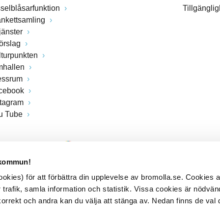
sselblåsarfunktion
Tillgängli
ankettsamling
jänster
förslag
lturpunkten
mhallen
essrum
cebook
stagram
u Tube
 kommun!
kies) för att förbättra din upplevelse av bromolla.se. Cookies
 trafik, samla information och statistik. Vissa cookies är nödvänd
rrekt och andra kan du välja att stänga av. Nedan finns de val 