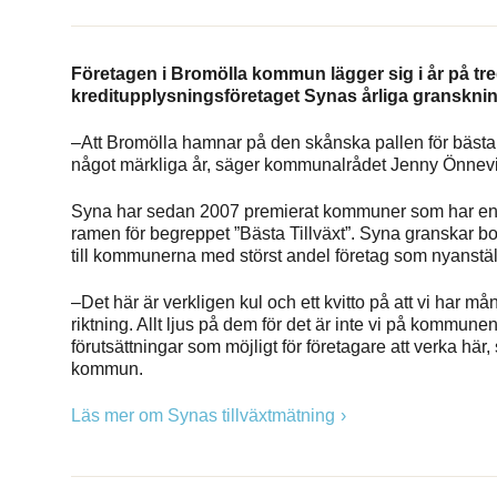
Företagen i Bromölla kommun lägger sig i år på tredj
kreditupplysningsföretaget Synas årliga granskni
–Att Bromölla hamnar på den skånska pallen för bästa till
något märkliga år, säger kommunalrådet Jenny Önnevi
Syna har sedan 2007 premierat kommuner som har en bred
ramen för begreppet ”Bästa Tillväxt”. Syna granskar b
till kommunerna med störst andel företag som nyanställ
–Det här är verkligen kul och ett kvitto på att vi har m
riktning. Allt ljus på dem för det är inte vi på kommune
förutsättningar som möjligt för företagare att verka hä
kommun.
Läs mer om Synas tillväxtmätning