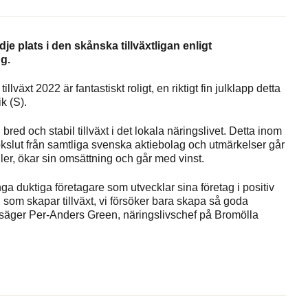
e plats i den skånska tillväxtligan enligt
ng.
växt 2022 är fantastiskt roligt, en riktigt fin julklapp detta
k (S).
 och stabil tillväxt i det lokala näringslivet. Detta inom
okslut från samtliga svenska aktiebolag och utmärkelser går
er, ökar sin omsättning och går med vinst.
ånga duktiga företagare som utvecklar sina företag i positiv
n som skapar tillväxt, vi försöker bara skapa så goda
r, säger Per-Anders Green, näringslivschef på Bromölla