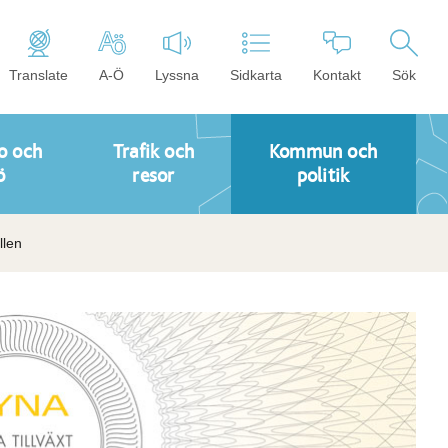
Translate
A-Ö
Lyssna
Sidkarta
Kontakt
Sök
o och
Trafik och
Kommun och
ö
resor
politik
llen