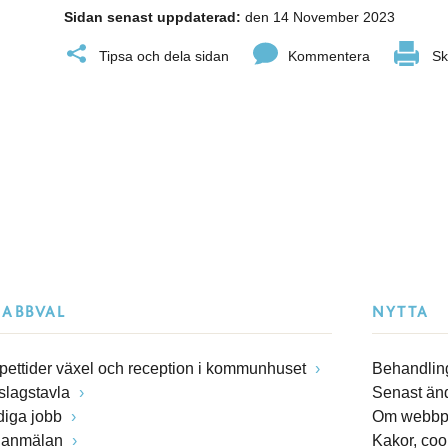
Sidan senast uppdaterad:
den 14 November 2023
Tipsa och dela sidan
Kommentera
Sk
NABBVAL
NYTTA
pettider växel och reception i kommunhuset
Behandling
slagstavla
Senast än
diga jobb
Om webbp
lanmälan
Kakor, coo