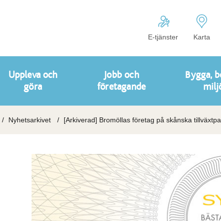
E-tjänster
Karta
Uppleva och
Jobb och
Bygga, b
göra
företagande
milj
Nyhetsarkivet
[Arkiverad] Bromöllas företag på skånska tillväxtpa