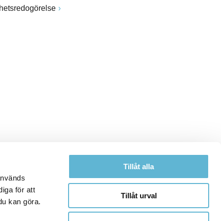
ghetsredogörelse
Tillåt alla
 används
iga för att
Tillåt urval
du kan göra.