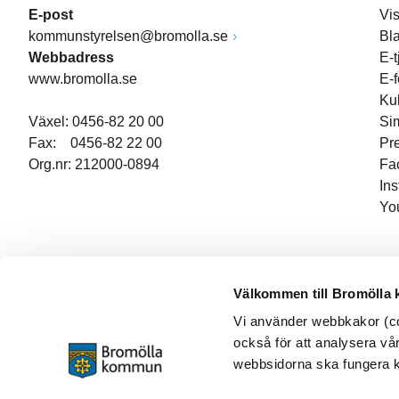
E-post
Vi
kommunstyrelsen@bromolla.se
Bl
Webbadress
E-t
www.bromolla.se
E-
Ku
Växel: 0456-82 20 00
Si
Fax: 0456-82 22 00
Pr
Org.nr: 212000-0894
Fa
In
Yo
Välkommen till Bromölla
Vi använder webbkakor (coo
också för att analysera vår
webbsidorna ska fungera ko