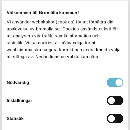
Välkommen till Bromölla kommun!
Vi använder webbkakor (cookies) för att förbättra din
Sidan senast uppdaterad:
den 2 April 2024
upplevelse av bromolla.se. Cookies används också för
att analysera vår trafik, samla information och
Tipsa och dela sidan
statistik. Vissa cookies är nödvändiga för att
webbsidorna ska fungera korrekt och andra kan du välja
Kommentera
att stänga av. Nedan finns de val du kan göra.
Skriv ut
Samtyckesval
Nödvändig
Inställningar
Statistik
KONTAKT