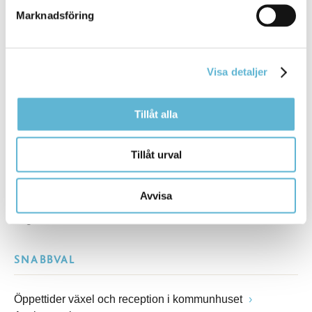
Marknadsföring
Besöksadress
Kommunhuset, Storgatan 48
Postadress
Visa detaljer
Box 18, 295 21 Bromölla
E-post
Tillåt alla
kommunstyrelsen@bromolla.se
Webbadress
www.bromolla.se
Tillåt urval
Växel: 0456-82 20 00
Avvisa
Fax: 0456-82 22 00
Org.nr: 212000-0894
SNABBVAL
Öppettider växel och reception i kommunhuset