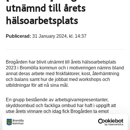
utnämnd till årets
hälsoarbetsplats
Publicerad:
31 January 2024, kl. 14:37
Brogården har blivit utnämnt till årets hälsoarbetsplats
2023 i Bromölla kommun och i motiveringen nämns bland
annat deras arbete med friskfaktorer, kost, återhämtning
och balans samt hur de jobbat med workshops och
utbildningar för att nå sina mål.
En grupp bestående av arbetsgivarrepresentanter,
skyddsombud och fackliga ombud har haft i uppgift att
utse årets vinnare och idag fick Brogården ta emot
prischeck och blommor! Vi ser med spänning fram emot
vilka som kommer att bli Årets hälsoarbetsplats 2024 i
Bromölla kommun!