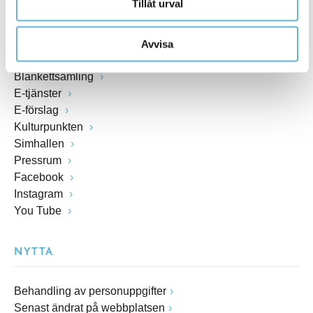
Tillåt urval
Anslagstavla
Lediga jobb
Felanmälan
Avvisa
Visselblåsarfunktion
Blankettsamling
E-tjänster
E-förslag
Kulturpunkten
Simhallen
Pressrum
Facebook
Instagram
You Tube
NYTTA
Behandling av personuppgifter
Senast ändrat på webbplatsen