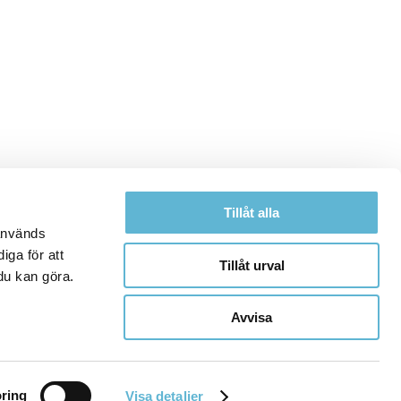
Tillåt alla
 används
iga för att
Tillåt urval
du kan göra.
Avvisa
ring
Visa detaljer