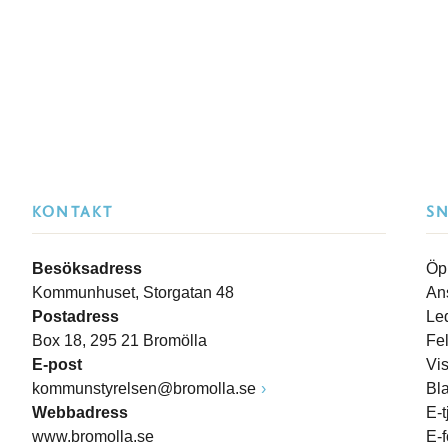
KONTAKT
S
Besöksadress
Öp
Kommunhuset, Storgatan 48
An
Postadress
Le
Box 18, 295 21 Bromölla
Fe
E-post
Vi
kommunstyrelsen@bromolla.se
Bl
Webbadress
E-t
www.bromolla.se
E-