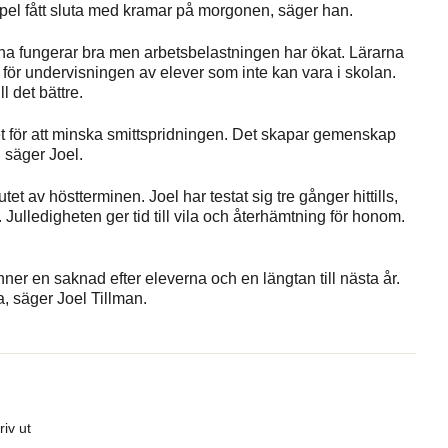
xempel fått sluta med kramar på morgonen, säger han.
rna fungerar bra men arbetsbelastningen har ökat. Lärarna
 för undervisningen av elever som inte kan vara i skolan.
l det bättre.
t för att minska smittspridningen. Det skapar gemenskap
, säger Joel.
t av höstterminen. Joel har testat sig tre gånger hittills,
Julledigheten ger tid till vila och återhämtning för honom.
nner en saknad efter eleverna och en längtan till nästa år.
ra, säger Joel Tillman.
riv ut