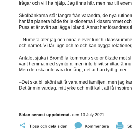
frågar och vill ha hjälp. Jag finns här, men har till e
Skolbänkarna står längre från varandra, de nya rutine
har fått planera både för lektionerna i klassrummet och
Pusslet är svårt att lägga ibland. Annat har förändrats til
– Numera äter jag och mina elever lunch i klassrumme
och närhet. Vi får lugn och ro och kan bygga relationer
Antalet sjuka i Bromölla kommuns skolor ökade mot slute
varit hemma med symtom, men inte blivit smittad ännu. 
Men den ska inte vara för lång, det är han tydlig med.
–Det ska bli skönt att få vara med familjen, men jag kä
Det är min vardag, mitt yrke och mitt kall, att få inspire
Sidan senast uppdaterad:
den 13 July 2021
Tipsa och dela sidan
Kommentera
Sk