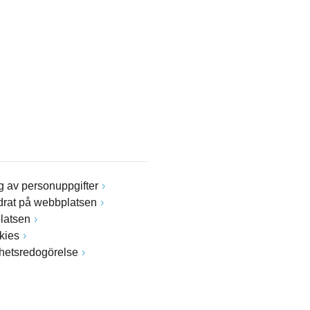
 av personuppgifter
drat på webbplatsen
latsen
kies
ghetsredogörelse