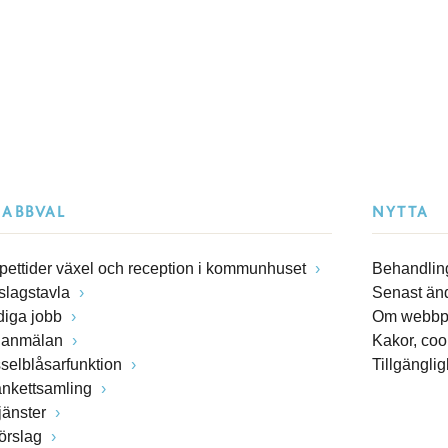
NABBVAL
NYTTA
pettider växel och reception i kommunhuset
Behandling
slagstavla
Senast än
diga jobb
Om webbp
lanmälan
Kakor, coo
sselblåsarfunktion
Tillgängli
ankettsamling
jänster
förslag