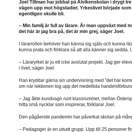
Joel Tillman har jobbat på Alvikenskolan i drygt tre 
vägen upp mot högstadiet. Yrkeslivet började som
egentligen skulle bli.
– Min familj är full av lärare. Är man uppväxt med 
det här är jag bra på, det är min grej, säger Joel.
I lärarrollen behöver han känna sig själv och kunna lä
kunna prata och förklara så att alla känner sig sedda.
– Läraryrket är ju ett icke avslutat projekt. Jag ger ele
i livet, säger Joel.
Han kryddar gärna sin undervisning med ”det här kom
om när lektionen tog upp det medeltida handelsförbu
– Jag åkte kundvagn runt klassrummet, mellan Östersjö
hitta små nycklar som inspirerar, förklarar Joel.
Den pågående pandemin har påverkat skolan på mång
– Pedagoger är en utsatt grupp. Upp till 25 personer fi