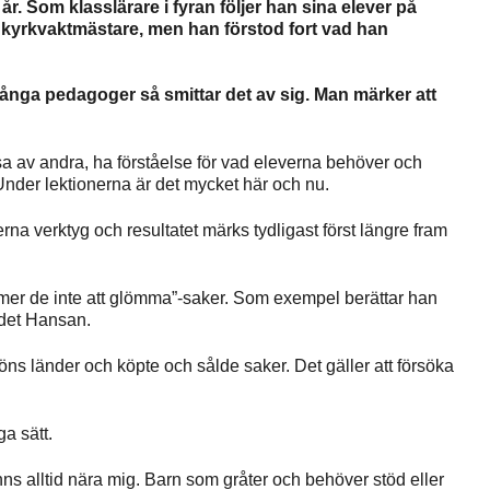
år. Som klasslärare i fyran följer han sina elever på
 kyrkvaktmästare, men han förstod fort vad han
många pedagoger så smittar det av sig. Man märker att
sa av andra, ha förståelse för vad eleverna behöver och
 Under lektionerna är det mycket här och nu.
verna verktyg och resultatet märks tydligast först längre fram
mer de inte att glömma”-saker. Som exempel berättar han
ndet Hansan.
ns länder och köpte och sålde saker. Det gäller att försöka
a sätt.
nns alltid nära mig. Barn som gråter och behöver stöd eller