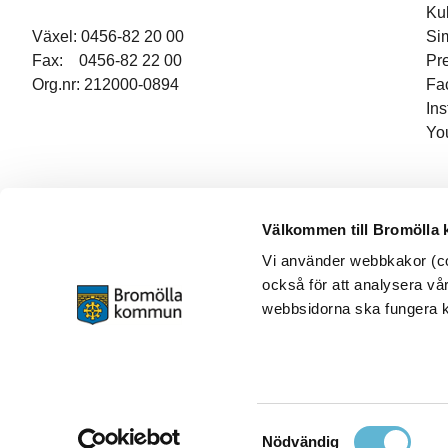
Ku
Växel: 0456-82 20 00
Si
Fax: 0456-82 22 00
Pr
Org.nr: 212000-0894
Fa
In
Yo
Välkommen till Bromölla
Vi använder webbkakor (coo
också för att analysera vår
webbsidorna ska fungera ko
Samtyckesval
Nödvändig