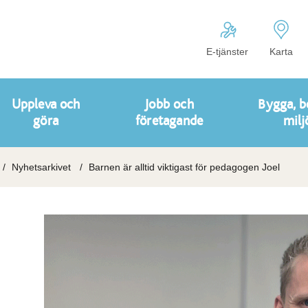
E-tjänster
Karta
Uppleva och
Jobb och
Bygga, b
göra
företagande
milj
Nyhetsarkivet
Barnen är alltid viktigast för pedagogen Joel