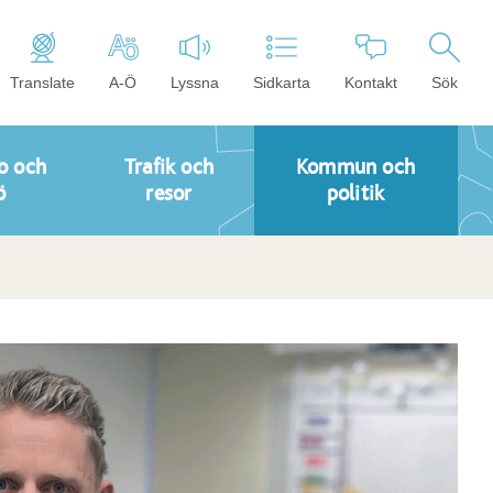
Translate
A-Ö
Lyssna
Sidkarta
Kontakt
Sök
o och
Trafik och
Kommun och
ö
resor
politik