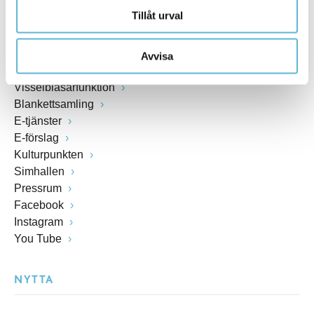
Tillåt urval
Öppettider växel och reception i kommunhuset
Anslagstavla
Lediga jobb
Avvisa
Felanmälan
Visselblåsarfunktion
Blankettsamling
E-tjänster
E-förslag
Kulturpunkten
Simhallen
Pressrum
Facebook
Instagram
You Tube
NYTTA