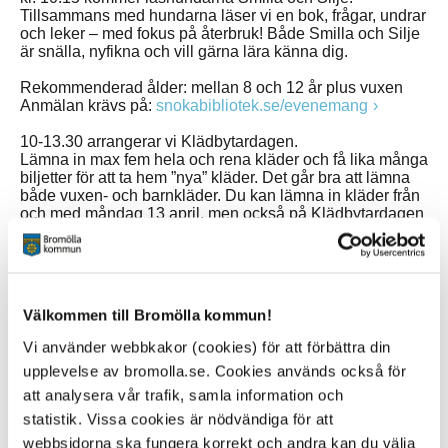
Tillsammans med hundarna läser vi en bok, frågar, undrar
och leker – med fokus på återbruk! Både Smilla och Silje
är snälla, nyfikna och vill gärna lära känna dig.
Rekommenderad ålder: mellan 8 och 12 år plus vuxen
Anmälan krävs på:
snokabibliotek.se/evenemang
10-13.30 arrangerar vi Klädbytardagen.
Lämna in max fem hela och rena kläder och få lika många
biljetter för att ta hem ”nya” kläder. Det går bra att lämna
både vuxen- och barnkläder. Du kan lämna in kläder från
och med måndag 13 april, men också på Klädbytardagen
mellan 10-13.
Gå en tipsrunda och få chansen att vinna fina priser!
Tipsrundan startar på Kulturpunkten, lämplig för alla
åldrar.
Välkommen till Bromölla kommun!
Hela veckan
Vi använder webbkakor (cookies) för att förbättra din
Lämna in sport- och friluftsutrustning till Fritidsbanken på
upplevelse av bromolla.se. Cookies används också för
Kulturpunkten.
att analysera vår trafik, samla information och
Plats: Kulturpunkten Bromölla
statistik. Vissa cookies är nödvändiga för att
Tid: Kulturpunktens öppettider
webbsidorna ska fungera korrekt och andra kan du välja