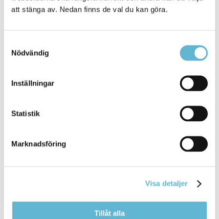
att stänga av. Nedan finns de val du kan göra.
Återbruksveckan är ett samarrangemang mellan:
Bromölla kommun
Fritidsbanken
Samtyckesval
Kulturpunkten
Nödvändig
Naturskyddsföreningen.
Inställningar
Sidan senast uppdaterad:
den 4 May 2026
Statistik
Tipsa och dela sidan
Kommentera
Marknadsföring
Skriv ut
Visa detaljer
Tillåt alla