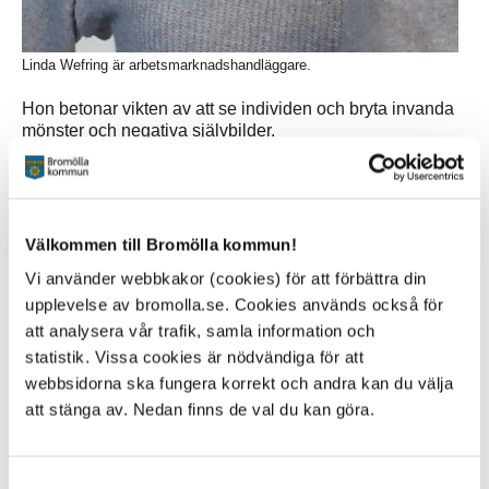
Linda Wefring är arbetsmarknadshandläggare.
Hon betonar vikten av att se individen och bryta invanda
mönster och negativa självbilder.
– Vi människor vet egentligen vem vi är, vad vi vill och
behöver. Men påverkan utifrån är enorm och det är lätt att
gå vilse. Allt är inte hugget i sten, även om du följde
kompisarna och valde fel ingång i gymnasiet eller kanske
Välkommen till Bromölla kommun!
hoppade av gymnasiet helt och hållet. Om ett nytt
Vi använder webbkakor (cookies) för att förbättra din
framtidsbeslut tas på rätt grunder så kan man stå för valet,
upplevelse av bromolla.se. Cookies används också för
säger Linda.
att analysera vår trafik, samla information och
Hon erbjuder coachande och vägledande samtal, hjälp
statistik. Vissa cookies är nödvändiga för att
med jobbsökning, att skriva CV och personligt brev och
webbsidorna ska fungera korrekt och andra kan du välja
även stöd i kontakten med myndigheter.
att stänga av. Nedan finns de val du kan göra.
Att inte klara av skolan är ett enormt misslyckande för
många och det kan ge en känsla av utanförskap. Genom
Samtyckesval
att titta inåt och vara ärlig kan du hitta styrkor i det som