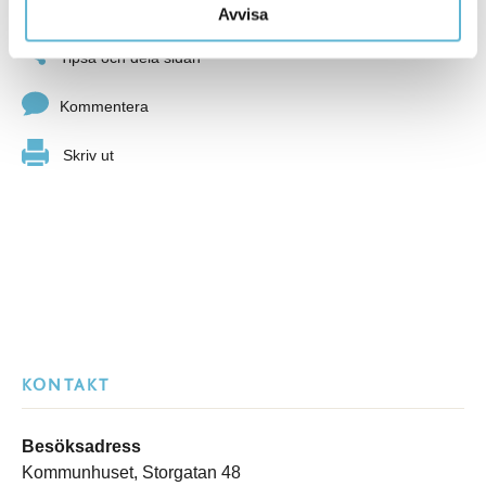
Sidan senast uppdaterad:
den 21 November 2024
Avvisa
Tipsa och dela sidan
Kommentera
Skriv ut
KONTAKT
Besöksadress
Kommunhuset, Storgatan 48