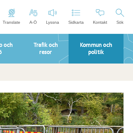
Translate
A-Ö
Lyssna
Sidkarta
Kontakt
Sök
o och
Trafik och
Kommun och
ö
resor
politik