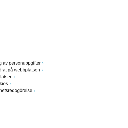
 av personuppgifter
drat på webbplatsen
latsen
kies
ghetsredogörelse