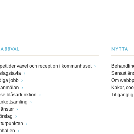
NABBVAL
NYTTA
pettider växel och reception i kommunhuset
Behandling
slagstavla
Senast än
diga jobb
Om webbp
lanmälan
Kakor, coo
sselblåsarfunktion
Tillgängli
ankettsamling
jänster
förslag
lturpunkten
mhallen