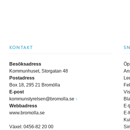
KONTAKT
S
Besöksadress
Öp
Kommunhuset, Storgatan 48
An
Postadress
Le
Box 18, 295 21 Bromölla
Fe
E-post
Vi
kommunstyrelsen@bromolla.se
Bl
Webbadress
E-t
www.bromolla.se
E-
Ku
Växel: 0456-82 20 00
Si