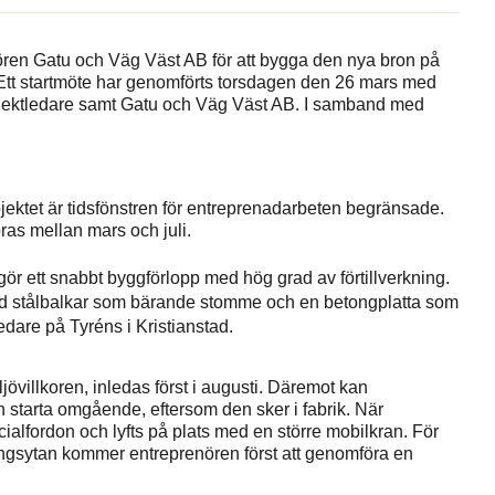
ren Gatu och Väg Väst AB för att bygga den nya bron på
. Ett startmöte har genomförts torsdagen den 26 mars med
jektledare samt Gatu och Väg Väst AB. I samband med
ojektet är tidsfönstren för entreprenadarbeten begränsade.
ras mellan mars och juli.
iggör ett snabbt byggförlopp med hög grad av förtillverkning.
 stålbalkar som bärande stomme och en betongplatta som
dare på Tyréns i Kristianstad.
övillkoren, inledas först i augusti. Däremot kan
 starta omgående, eftersom den sker i fabrik. När
alfordon och lyfts på plats med en större mobilkran. För
ingsytan kommer entreprenören först att genomföra en