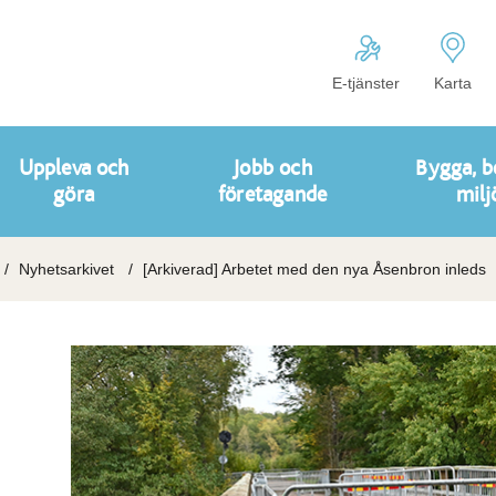
E-tjänster
Karta
Uppleva och
Jobb och
Bygga, b
göra
företagande
milj
Nyhetsarkivet
[Arkiverad] Arbetet med den nya Åsenbron inleds