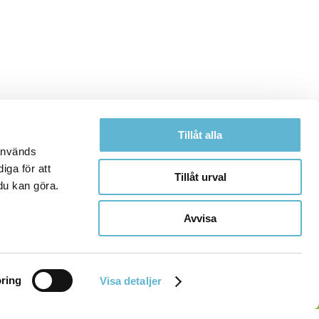
Tillåt alla
 används
iga för att
Tillåt urval
du kan göra.
Avvisa
ring
Visa detaljer