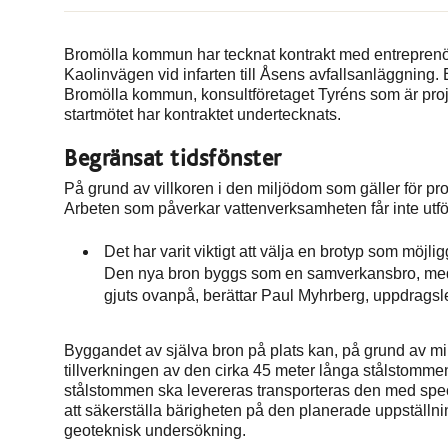
Bromölla kommun har tecknat kontrakt med entreprenö
Kaolinvägen vid infarten till Åsens avfallsanläggning
Bromölla kommun, konsultföretaget Tyréns som är pro
startmötet har kontraktet undertecknats.
Begränsat tidsfönster
På grund av villkoren i den miljödom som gäller för pr
Arbeten som påverkar vattenverksamheten får inte utfö
Det har varit viktigt att välja en brotyp som möjl
Den nya bron byggs som en samverkansbro, med
gjuts ovanpå, berättar Paul Myhrberg, uppdragsle
Byggandet av själva bron på plats kan, på grund av milj
tillverkningen av den cirka 45 meter långa stålstommen
stålstommen ska levereras transporteras den med speci
att säkerställa bärigheten på den planerade uppställn
geoteknisk undersökning.