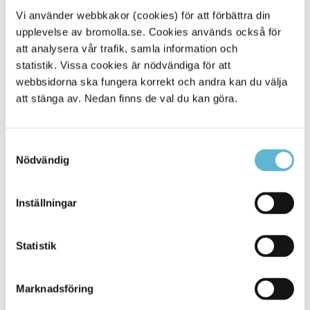
Kristi himmelsfärdsdag 9-21
Vi använder webbkakor (cookies) för att förbättra din
Fredag 15 maj 15-21
upplevelse av bromolla.se. Cookies används också för
att analysera vår trafik, samla information och
SNOKA bibliotek
statistik. Vissa cookies är nödvändiga för att
Simhallen
webbsidorna ska fungera korrekt och andra kan du välja
att stänga av. Nedan finns de val du kan göra.
Onsdag 13 maj 15-17.30
Kristi himmelsfärdsdag 14 maj stängt
Fredag 14 maj 15-19.30 (inga motionsbanor)
Simhallen stänger 31 maj och öppnar igen 1 september.
Samtyckesval
Nödvändig
Simhallen
Åsens avfallsanläggning
Inställningar
Kristi himmelsfärdsdag 14 maj stängt
Öppettider Åsen
Statistik
Marknadsföring
Sidan senast uppdaterad:
den 18 May 2026