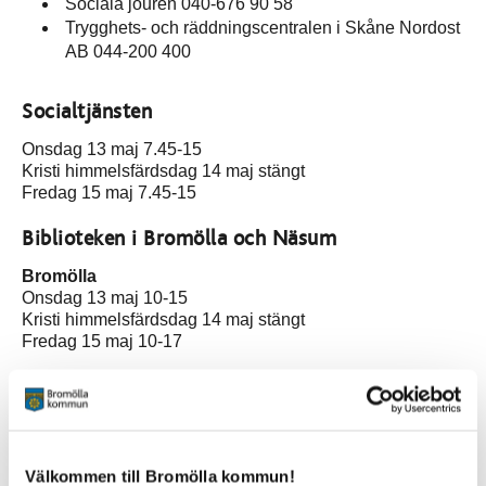
Sociala jouren 040-676 90 58
Trygghets- och räddningscentralen i Skåne Nordost
AB 044-200 400
Socialtjänsten
Onsdag 13 maj 7.45-15
Kristi himmelsfärdsdag 14 maj stängt
Fredag 15 maj 7.45-15
Biblioteken i Bromölla och Näsum
Bromölla
Onsdag 13 maj 10-15
Kristi himmelsfärdsdag 14 maj stängt
Fredag 15 maj 10-17
SNOKA bibliotek
Näsum
Biblioteket i Näsum har meröppet:
Välkommen till Bromölla kommun!
Onsdag 13 maj 15-2