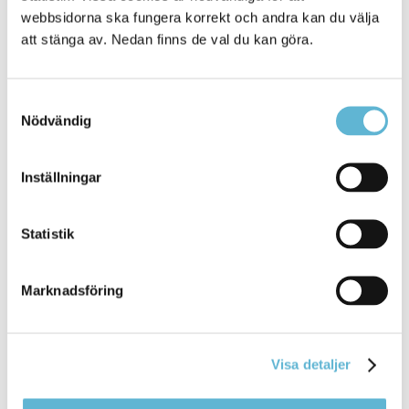
webbsidorna ska fungera korrekt och andra kan du välja
att stänga av. Nedan finns de val du kan göra.
18 – 19
Åk 7
Åk 8 och
februari
Samtyckesval
8
Sportlov
Nödvändig
Inställningar
Sidan senast uppdaterad:
den 28 January 2021
Statistik
Tipsa och dela sidan
Marknadsföring
Kommentera
Skriv ut
Visa detaljer