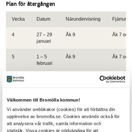
Plan för återgången
Vecka
Datum
Närundervisning
Fjärrunde
4
27 – 29
Åk 9
Åk 7 och
januari
5
1 – 5
Åk 9
Åk 7 och
februari
6
8 – 10
Åk 7
Åk 8 och
februari
Välkommen till Bromölla kommun!
11 – 12
Åk 8
Åk 7 och
februari
Vi använder webbkakor (cookies) för att förbättra din
upplevelse av bromolla.se. Cookies används också för
7
15 – 17
Åk 8
Åk 7 och
att analysera vår trafik, samla information och
februari
statistik. Vissa cookies är nödvändiga för att