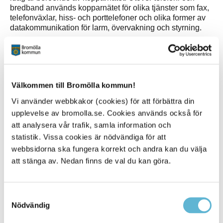
bredband används kopparnätet för olika tjänster som fax,
telefonväxlar, hiss- och porttelefoner och olika former av
datakommunikation för larm, övervakning och styrning.
Om Telias ersättning av kopparnätet
Telia ersätter kopparnätet
Välkommen till Bromölla kommun!
Om Telias alternativ till kopparnätet
Vi använder webbkakor (cookies) för att förbättra din
Telias ersättningserbjudanden
upplevelse av bromolla.se. Cookies används också för
att analysera vår trafik, samla information och
statistik. Vissa cookies är nödvändiga för att
Information och support
webbsidorna ska fungera korrekt och andra kan du välja
att stänga av. Nedan finns de val du kan göra.
Telias kundtjänster
Konsument:
020-229 229
Samtyckesval
Företag:
020-30 50 50
Nödvändig
Kontakta Telekomguiden