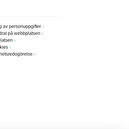
 av personuppgifter
drat på webbplatsen
latsen
kies
ghetsredogörelse