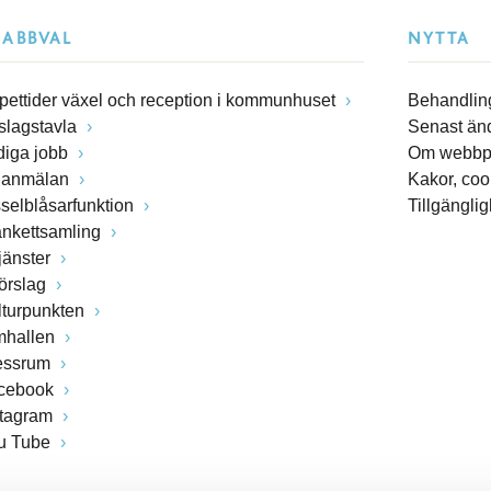
NABBVAL
NYTTA
pettider växel och reception i kommunhuset
Behandling
slagstavla
Senast än
diga jobb
Om webbp
lanmälan
Kakor, coo
sselblåsarfunktion
Tillgängli
ankettsamling
jänster
förslag
lturpunkten
mhallen
essrum
cebook
stagram
u Tube