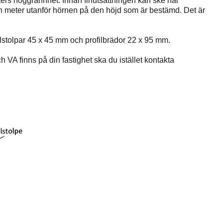
eters noggrannhet. Innan finutsättningen kan ske har
 en meter utanför hörnen på den höjd som är bestämd. Det är
filstolpar 45 x 45 mm och profilbrädor 22 x 95 mm.
 VA finns på din fastighet ska du istället kontakta