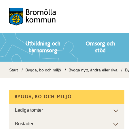
Utbildning och
Omsorg och
barnomsorg
stöd
Start
Bygga, bo och miljö
Bygga nytt, ändra eller riva
B
BYGGA, BO OCH MILJÖ
Lediga tomter
Bostäder