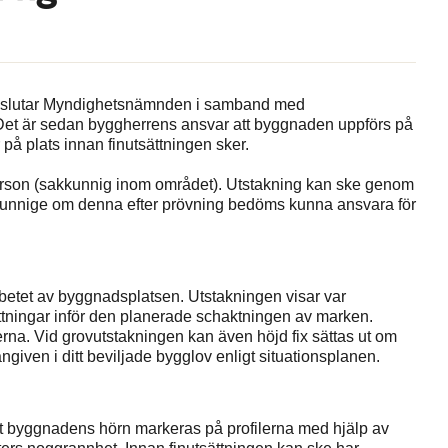
s, beslutar Myndighetsnämnden i samband med
 Det är sedan byggherrens ansvar att byggnaden uppförs på
 på plats innan finutsättningen sker.
rson (sakkunnig inom området). Utstakning kan ske genom
unnige om denna efter prövning bedöms kunna ansvara för
rbetet av byggnadsplatsen. Utstakningen visar var
ttningar inför den planerade schaktningen av marken.
rna. Vid grovutstakningen kan även höjd fix sättas ut om
given i ditt beviljade bygglov enligt situationsplanen.
tt byggnadens hörn markeras på profilerna med hjälp av