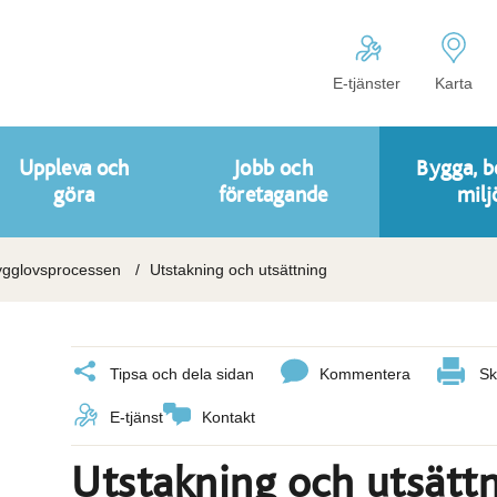
E-tjänster
Karta
Uppleva och
Jobb och
Bygga, b
göra
företagande
milj
ygglovsprocessen
Utstakning och utsättning
Tipsa och dela sidan
Kommentera
Sk
E-tjänst
Kontakt
Utstakning och utsätt