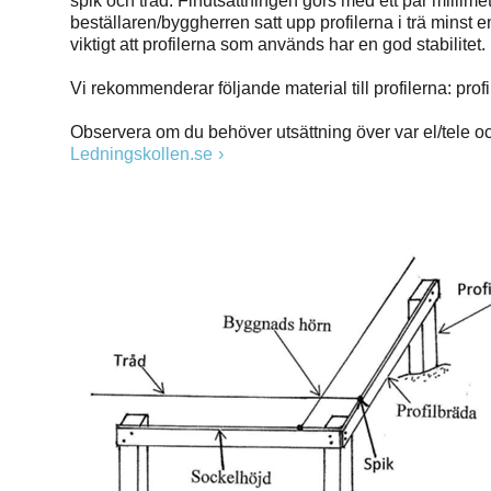
spik och tråd. Finutsättningen görs med ett par millim
beställaren/byggherren satt upp profilerna i trä minst
viktigt att profilerna som används har en god stabilitet.
Vi rekommenderar följande material till profilerna: pro
Observera om du behöver utsättning över var el/tele och
Ledningskollen.se