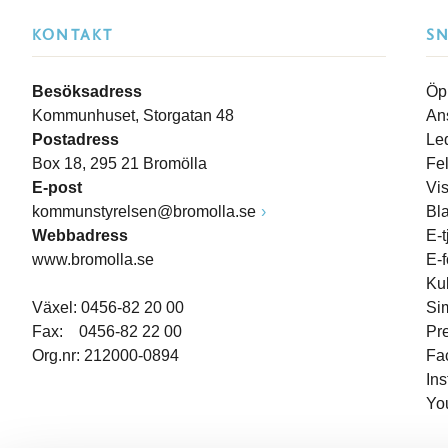
KONTAKT
S
Besöksadress
Öp
Kommunhuset, Storgatan 48
An
Postadress
Le
Box 18, 295 21 Bromölla
Fe
E-post
Vi
kommunstyrelsen@bromolla.se
Bl
Webbadress
E-t
www.bromolla.se
E-
Ku
Växel: 0456-82 20 00
Si
Fax: 0456-82 22 00
Pr
Org.nr: 212000-0894
Fa
In
Yo