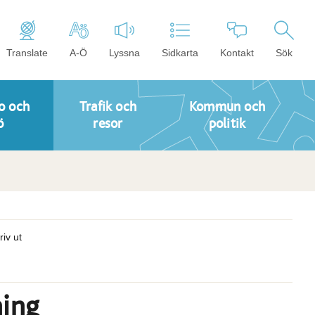
Translate
A-Ö
Lyssna
Sidkarta
Kontakt
Sök
o och
Trafik och
Kommun och
ö
resor
politik
riv ut
ning