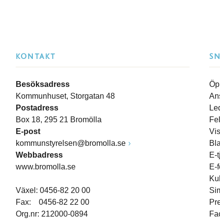
KONTAKT
S
Besöksadress
Öp
Kommunhuset, Storgatan 48
An
Postadress
Le
Box 18, 295 21 Bromölla
Fe
E-post
Vi
kommunstyrelsen@bromolla.se
Bl
Webbadress
E-t
www.bromolla.se
E-
Ku
Växel: 0456-82 20 00
Si
Fax: 0456-82 22 00
Pr
Org.nr: 212000-0894
Fa