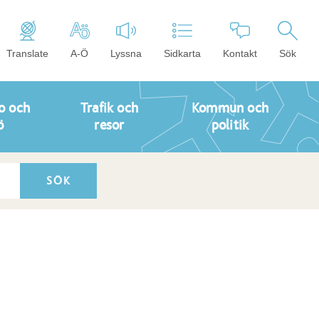
Translate
A-Ö
Lyssna
Sidkarta
Kontakt
Sök
o och
Trafik och
Kommun och
ö
resor
politik