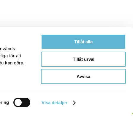
Tillåt alla
 används
iga för att
Tillåt urval
du kan göra.
Avvisa
ring
Visa detaljer