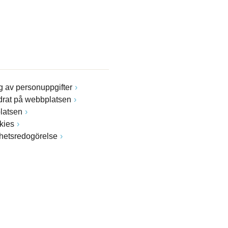
 av personuppgifter
drat på webbplatsen
latsen
kies
ghetsredogörelse