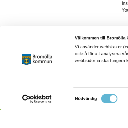
In
Yo
Välkommen till Bromölla
Vi använder webbkakor (coo
också för att analysera vår
webbsidorna ska fungera ko
Samtyckesval
Nödvändig