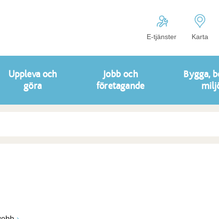
E-tjänster
Karta
Uppleva och
Jobb och
Bygga, b
göra
företagande
milj
ebb