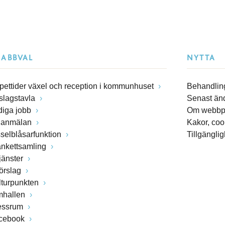
NABBVAL
NYTTA
pettider växel och reception i kommunhuset
Behandling
slagstavla
Senast än
diga jobb
Om webbp
lanmälan
Kakor, coo
sselblåsarfunktion
Tillgängli
ankettsamling
jänster
förslag
lturpunkten
mhallen
essrum
cebook