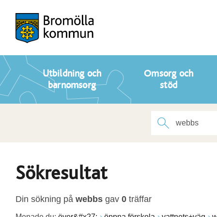
Utbildning och
Omsorg och
barnomsorg
stöd
Sökresultat
Din sökning på
webbs
gav
0
träffar
Menade du:
över&#x27;
öppna förskola
vattnets+väg
w