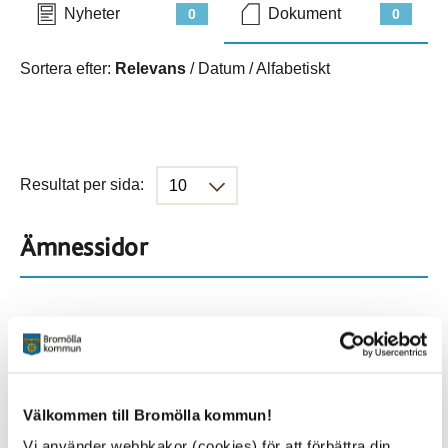
Nyheter
Dokument
0
0
Sortera efter:
Relevans
/
Datum
/
Alfabetiskt
Resultat per sida:
Ämnessidor
Hela webbplatsen
282
Platser
Välkommen till Bromölla kommun!
Vi använder webbkakor (cookies) för att förbättra din