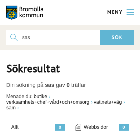
MENY
Sökresultat
Din sökning på
sas
gav
0
träffar
Menade du:
butike
verksamhets+chef+vård+och+omsorg
vattnets+väg
sam
Allt
Webbsidor
0
0