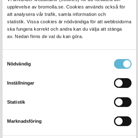
upplevelse av bromolla.se. Cookies används också för
Alla platser
282
att analysera vår trafik, samla information och
statistik. Vissa cookies är nödvändiga för att webbsidorna
ska fungera korrekt och andra kan du välja att stänga
av. Nedan finns de val du kan göra.
Samtyckesval
Nödvändig
Inställningar
KONTAKT
Statistik
Besöksadress
Kommunhuset, Storgatan 48
Postadress
Marknadsföring
Box 18, 295 21 Bromölla
E-post