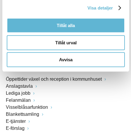
kommunstyrelsen@bromolla.se
Visa detaljer
Webbadress
www.bromolla.se
Tillåt alla
Växel: 0456-82 20 00
Fax: 0456-82 22 00
Tillåt urval
Org.nr: 212000-0894
Avvisa
SNABBVAL
Öppettider växel och reception i kommunhuset
Anslagstavla
Lediga jobb
Felanmälan
Visselblåsarfunktion
Blankettsamling
E-tjänster
E-förslag