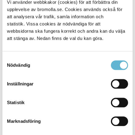
Vi använder webbkakor (cookies) för att förbättra din
upplevelse av bromolla.se. Cookies används också för
Alla platser
282
att analysera vår trafik, samla information och
statistik. Vissa cookies är nödvändiga för att
webbsidorna ska fungera korrekt och andra kan du välja
att stänga av. Nedan finns de val du kan göra.
Samtyckesval
Nödvändig
Inställningar
KONTAKT
Statistik
Besöksadress
Kommunhuset, Storgatan 48
Marknadsföring
Postadress
Box 18, 295 21 Bromölla