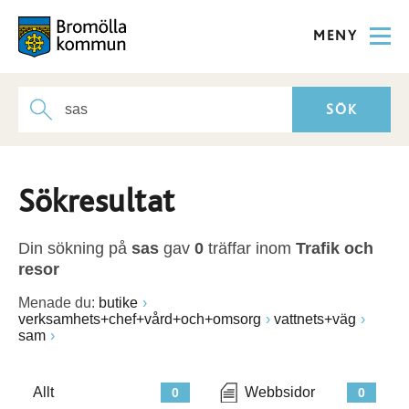
MENY
Sökresultat
Din sökning på
sas
gav
0
träffar inom
Trafik och
resor
Menade du:
butike
verksamhets+chef+vård+och+omsorg
vattnets+väg
sam
Allt
Webbsidor
0
0