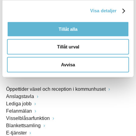
E-post
kommunstyrelsen@bromolla.se
Visa detaljer
Webbadress
www.bromolla.se
Tillåt alla
Växel: 0456-82 20 00
Tillåt urval
Fax: 0456-82 22 00
Org.nr: 212000-0894
Avvisa
SNABBVAL
Öppettider växel och reception i kommunhuset
Anslagstavla
Lediga jobb
Felanmälan
Visselblåsarfunktion
Blankettsamling
E-tjänster