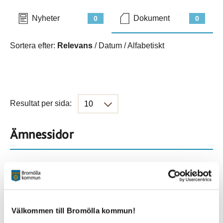
Nyheter
Dokument
0
0
Sortera efter:
Relevans
/
Datum
/
Alfabetiskt
Resultat per sida:
Ämnessidor
Hela webbplatsen
282
Platser
Välkommen till Bromölla kommun!