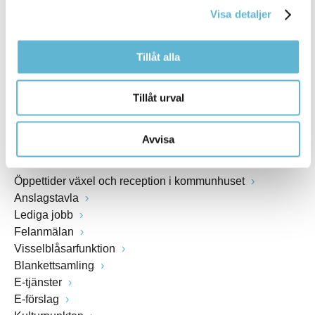
Visa detaljer
Webbadress
www.bromolla.se
Tillåt alla
Växel: 0456-82 20 00
Fax: 0456-82 22 00
Tillåt urval
Org.nr: 212000-0894
Avvisa
SNABBVAL
Öppettider växel och reception i kommunhuset
Anslagstavla
Lediga jobb
Felanmälan
Visselblåsarfunktion
Blankettsamling
E-tjänster
E-förslag