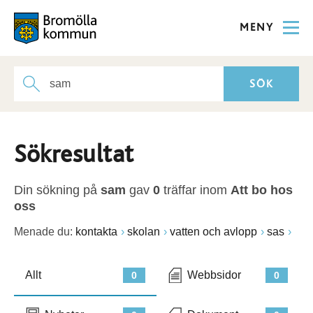
MENY
Sökresultat
Din sökning på
sam
gav
0
träffar inom
Att bo hos
oss
Menade du:
kontakta
skolan
vatten och avlopp
sas
Allt
Webbsidor
0
0