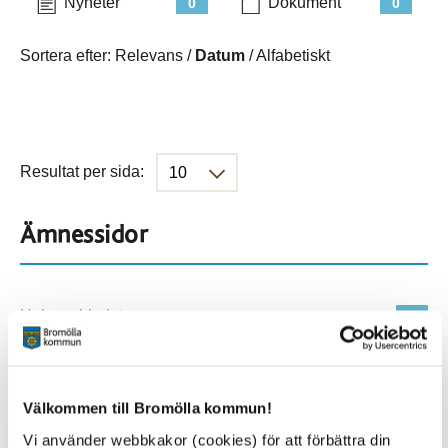
Nyheter
Dokument
0
0
Sortera efter:
Relevans
/
Datum
/
Alfabetiskt
Resultat per sida:
Ämnessidor
Hela webbplatsen
410
Platser
Välkommen till Bromölla kommun!
Vi använder webbkakor (cookies) för att förbättra din