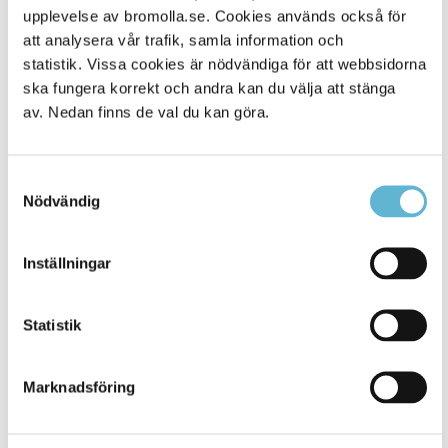
Alla platser
upplevelse av bromolla.se. Cookies används också för
410
att analysera vår trafik, samla information och
statistik. Vissa cookies är nödvändiga för att webbsidorna
ska fungera korrekt och andra kan du välja att stänga
av. Nedan finns de val du kan göra.
Samtyckesval
Nödvändig
Inställningar
KONTAKT
Statistik
Besöksadress
Kommunhuset, Storgatan 48
Postadress
Marknadsföring
Box 18, 295 21 Bromölla
E-post
kommunstyrelsen@bromolla.se