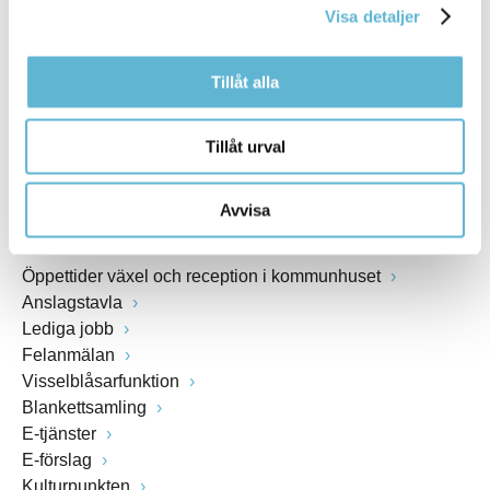
Visa detaljer
Webbadress
www.bromolla.se
Tillåt alla
Växel: 0456-82 20 00
Fax: 0456-82 22 00
Tillåt urval
Org.nr: 212000-0894
Avvisa
SNABBVAL
Öppettider växel och reception i kommunhuset
Anslagstavla
Lediga jobb
Felanmälan
Visselblåsarfunktion
Blankettsamling
E-tjänster
E-förslag
Kulturpunkten