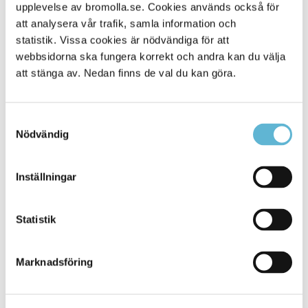
Alla platser
upplevelse av bromolla.se. Cookies används också för
114
att analysera vår trafik, samla information och
statistik. Vissa cookies är nödvändiga för att
webbsidorna ska fungera korrekt och andra kan du välja
att stänga av. Nedan finns de val du kan göra.
Samtyckesval
Nödvändig
Inställningar
KONTAKT
Statistik
Besöksadress
Kommunhuset, Storgatan 48
Postadress
Marknadsföring
Box 18, 295 21 Bromölla
E-post
kommunstyrelsen@bromolla.se