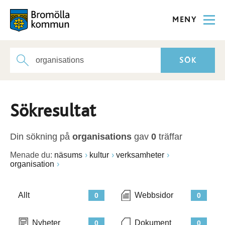
MENY
Sökresultat
Din sökning på
organisations
gav
0
träffar
Menade du:
näsums
kultur
verksamheter
organisation
Allt
Webbsidor
0
0
Nyheter
Dokument
0
0