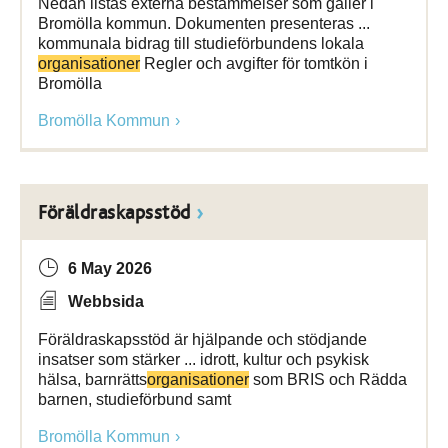
Nedan listas externa bestämmelser som gäller i
Bromölla kommun. Dokumenten presenteras ...
kommunala bidrag till studieförbundens lokala
organisationer
Regler och avgifter för tomtkön i
Bromölla
Bromölla Kommun
Föräldraskapsstöd
6 May 2026
Webbsida
Föräldraskapsstöd är hjälpande och stödjande
insatser som stärker ... idrott, kultur och psykisk
hälsa, barnrätts­
organisationer
som BRIS och Rädda
barnen, studieförbund samt
Bromölla Kommun