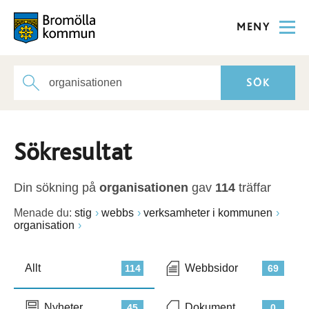
MENY
Sökresultat
Din sökning på
organisationen
gav
114
träffar
Menade du:
stig
webbs
verksamheter i kommunen
organisation
Allt
Webbsidor
114
69
Nyheter
Dokument
45
0