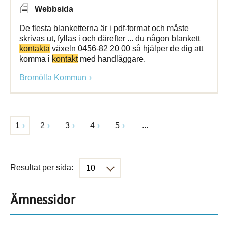
Webbsida
De flesta blanketterna är i pdf-format och måste
skrivas ut, fyllas i och därefter ... du någon blankett
kontakta
växeln 0456-82 20 00 så hjälper de dig att
komma i
kontakt
med handläggare.
Bromölla Kommun
1
2
3
4
5
...
Resultat per sida:
Ämnessidor