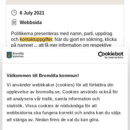
6 July 2021
Webbsida
Politikerna presenteras med namn, parti, uppdrag
och
kontaktuppgifter
. När du gjort en sökning, klicka
på namnet ... att få mer information om respektive
person.
Kontakt
Inger Hofflander Sök politiker Ung
kvinna med
Bromölla Kommun
Välkommen till Bromölla kommun!
Vi använder webbkakor (cookies) för att förbättra din
upplevelse av bromolla.se. Cookies används också för
Studie- och yrkesvägledning
att analysera vår trafik, samla information och
statistik. Vissa cookies är nödvändiga för att
14 November 2025
webbsidorna ska fungera korrekt och andra kan du välja
att stänga av. Nedan finns de val du kan göra.
Webbsida