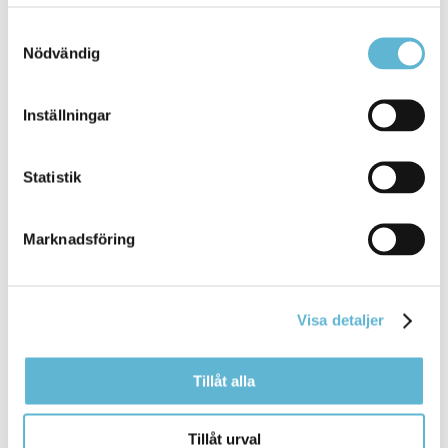
Osäker på vad du vill göra i framtiden eller har du
frågor om någon av våra utbildningar? ... frågor om
Samtyckesval
någon av våra utbildningar? Välkommen att
kontakta
Nödvändig
studie- och yrkesvägledare.
Bromölla Kommun
Inställningar
Statistik
Kompetensutveckling
Marknadsföring
2 July 2024
Webbsida
På komvux kan du studera på flera olika nivåer och
Visa detaljer
utifrån dina förutsättningar. Går du i studietankar ...
studietankar och har frågor är du välkommen att
kontakta
oss.
Tillåt alla
Bromölla Kommun
Tillåt urval