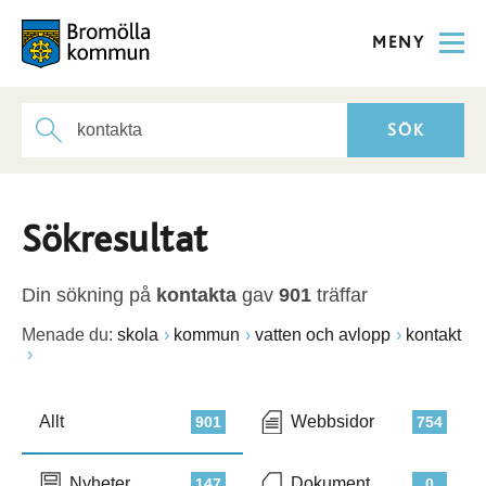
MENY
Sökresultat
Din sökning på
kontakta
gav
901
träffar
Menade du:
skola
kommun
vatten och avlopp
kontakt
Allt
Webbsidor
901
754
Nyheter
Dokument
147
0