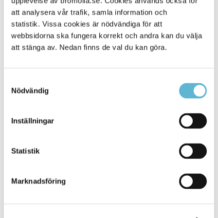
upplevelse av bromolla.se. Cookies används också för
att analysera vår trafik, samla information och
statistik. Vissa cookies är nödvändiga för att
webbsidorna ska fungera korrekt och andra kan du välja
att stänga av. Nedan finns de val du kan göra.
Samtyckesval
Nödvändig
KONTAKT
Inställningar
Besöksadress
Statistik
Kommunhuset, Storgatan 48
Postadress
Marknadsföring
Box 18, 295 21 Bromölla
E-post
kommunstyrelsen@bromolla.se
Webbadress