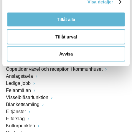
Visa detaljer
www.bromolla.se
Tillåt alla
Växel: 0456-82 20 00
Fax: 0456-82 22 00
Org.nr: 212000-0894
Tillåt urval
SNABBVAL
Avvisa
Öppettider växel och reception i kommunhuset
Anslagstavla
Lediga jobb
Felanmälan
Visselblåsarfunktion
Blankettsamling
E-tjänster
E-förslag
Kulturpunkten