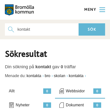
MENY
Sökresultat
Din sökning på
kontakt
gav
0
träffar
Menade du:
kontakta
bro
skolan
kontakta
Allt
Webbsidor
0
0
Nyheter
Dokument
0
0