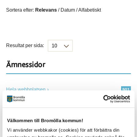
Sortera efter:
Relevans
/
Datum
/
Alfabetiskt
Resultat per sida:
Ämnessidor
Hela webbplatsen
901
Platser
Välkommen till Bromölla kommun!
Vi använder webbkakor (cookies) för att förbättra din
Alla platser
901