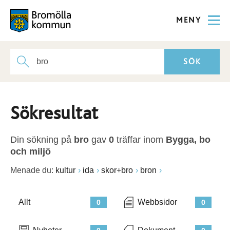
MENY
Sökresultat
Din sökning på
bro
gav
0
träffar inom
Bygga, bo
och miljö
Menade du:
kultur
ida
skor+bro
bron
Allt
Webbsidor
0
0