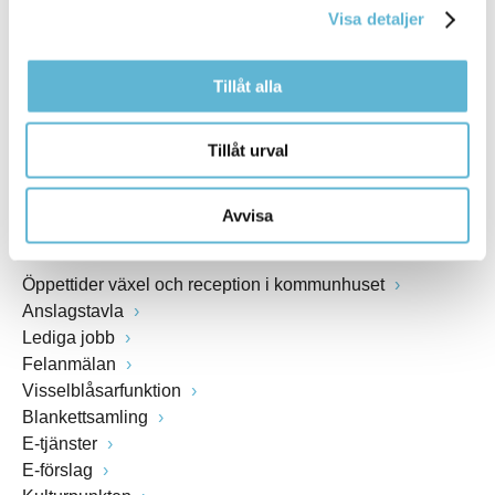
Visa detaljer
Webbadress
www.bromolla.se
Tillåt alla
Växel: 0456-82 20 00
Fax: 0456-82 22 00
Tillåt urval
Org.nr: 212000-0894
Avvisa
SNABBVAL
Öppettider växel och reception i kommunhuset
Anslagstavla
Lediga jobb
Felanmälan
Visselblåsarfunktion
Blankettsamling
E-tjänster
E-förslag