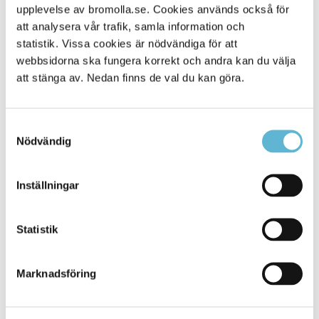
upplevelse av bromolla.se. Cookies används också för
Alla platser
1147
att analysera vår trafik, samla information och
statistik. Vissa cookies är nödvändiga för att
webbsidorna ska fungera korrekt och andra kan du välja
att stänga av. Nedan finns de val du kan göra.
Samtyckesval
Nödvändig
Inställningar
KONTAKT
Statistik
Besöksadress
Kommunhuset, Storgatan 48
Postadress
Marknadsföring
Box 18, 295 21 Bromölla
E-post
kommunstyrelsen@bromolla.se