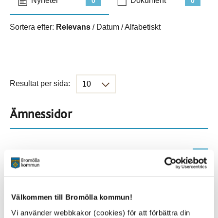
Nyheter
Dokument
0
0
Sortera efter:
Relevans
/
Datum
/
Alfabetiskt
Resultat per sida:
Ämnessidor
Hela webbplatsen
1147
Platser
Välkommen till Bromölla kommun!
Vi använder webbkakor (cookies) för att förbättra din