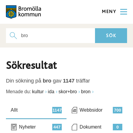
MENY
Sökresultat
Din sökning på
bro
gav
1147
träffar
Menade du:
kultur
ida
skor+bro
bron
Allt
Webbsidor
1147
700
Nyheter
Dokument
447
0