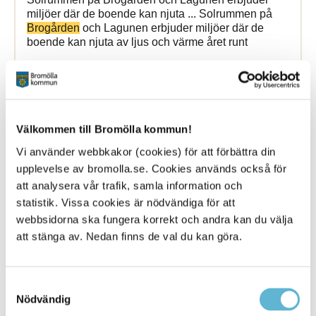
miljöer där de boende kan njuta ... Solrummen på
Brogården
och Lagunen erbjuder miljöer där de
boende kan njuta av ljus och värme året runt
Bromölla Kommun
Välkommen till Bromölla kommun!
[Arkiverad] Toppnotering för
Bromöllas
tillväxt
Vi använder webbkakor (cookies) för att förbättra din
upplevelse av bromolla.se. Cookies används också för
att analysera vår trafik, samla information och
11 December 2023
statistik. Vissa cookies är nödvändiga för att
Nyhet
webbsidorna ska fungera korrekt och andra kan du välja
att stänga av. Nedan finns de val du kan göra.
Kreditupplysningsföretaget Syna placerar Bromölla
på andra plats i Skåne när det gäller ”bästa tillväxt”
under 2020. Syna granskar sedan 2007 bokslut från
Samtyckesval
Bromölla Kommun
Nödvändig