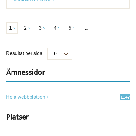
1
2
3
4
5
...
Resultat per sida:
Ämnessidor
Hela webbplatsen
1147
Platser