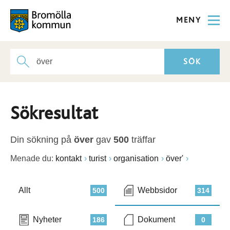
MENY
Sökresultat
Din sökning på
över
gav
500
träffar
Menade du:
kontakt
turist
organisation
över'
Allt
Webbsidor
500
314
Nyheter
Dokument
186
0