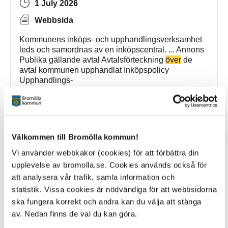
1 July 2026
Webbsida
Kommunens inköps- och upphandlingsverksamhet
leds och samordnas av en inköpscentral. ... Annons
Publika gällande avtal Avtalsförteckning
över
de
avtal kommunen upphandlat Inköpspolicy
Upphandlings-
Bromölla Kommun
Välkommen till Bromölla kommun!
Avgifter och taxor
Vi använder webbkakor (cookies) för att förbättra din
upplevelse av bromolla.se. Cookies används också för
9 June 2026
att analysera vår trafik, samla information och
statistik. Vissa cookies är nödvändiga för att webbsidorna
Webbsida
ska fungera korrekt och andra kan du välja att stänga
Nedan listas avgifter och taxor som gäller i Bromölla
av. Nedan finns de val du kan göra.
kommun. Dokumenten ... och tillsyn enligt