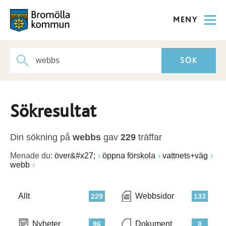
MENY
Sökresultat
Din sökning på
webbs
gav
229
träffar
Menade du:
över&#x27;
öppna förskola
vattnets+väg
webb
Allt
Webbsidor
229
133
Nyheter
Dokument
96
0