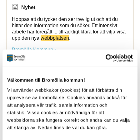
Nyhet
Hoppas att du tycker den ser trevlig ut och att du
hittar den information som du söker. Ett intensivt
arbete har föregått ... tillräckligt klara för att vilja visa
upp den nya
webbplatsen
.
Bromölla Kommun
[Arkiverad] Tömningskalendern för
Välkommen till Bromölla kommun!
sophämtning 2026
Vi använder webbkakor (cookies) för att förbättra din
upplevelse av bromolla.se. Cookies används också för
12 January 2026
att analysera vår trafik, samla information och
statistik. Vissa cookies är nödvändiga för att
Nyhet
webbsidorna ska fungera korrekt och andra kan du välja
Nu finns tömningskalendern för sophämtning 2026
att stänga av. Nedan finns de val du kan göra.
tillgänglig här på kommunens webbplats. ...
sophämtning 2026 tillgänglig här på kommunens