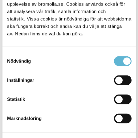
Alla platser
229
upplevelse av bromolla.se. Cookies används också för
att analysera vår trafik, samla information och
statistik. Vissa cookies är nödvändiga för att webbsidorna
ska fungera korrekt och andra kan du välja att stänga
av. Nedan finns de val du kan göra.
Samtyckesval
Nödvändig
Inställningar
KONTAKT
Besöksadress
Statistik
Kommunhuset, Storgatan 48
Postadress
Marknadsföring
Box 18, 295 21 Bromölla
E-post
kommunstyrelsen@bromolla.se