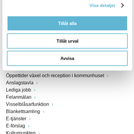
Webbadress
Visa detaljer
www.bromolla.se
Tillåt alla
Växel: 0456-82 20 00
Fax: 0456-82 22 00
Tillåt urval
Org.nr: 212000-0894
Avvisa
SNABBVAL
Öppettider växel och reception i kommunhuset
Anslagstavla
Lediga jobb
Felanmälan
Visselblåsarfunktion
Blankettsamling
E-tjänster
E-förslag
Kulturpunkten