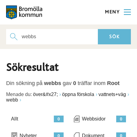
MENY
Sökresultat
Din sökning på
webbs
gav
0
träffar inom
Root
Menade du:
över&#x27;
öppna förskola
vattnets+väg
webb
Allt
Webbsidor
0
0
Nyheter
Dokument
0
0