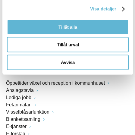
kommunstyrelsen@bromolla.se
Visa detaljer
Webbadress
www.bromolla.se
Tillåt alla
Växel: 0456-82 20 00
Fax: 0456-82 22 00
Tillåt urval
Org.nr: 212000-0894
Avvisa
SNABBVAL
Öppettider växel och reception i kommunhuset
Anslagstavla
Lediga jobb
Felanmälan
Visselblåsarfunktion
Blankettsamling
E-tjänster
E-förslag