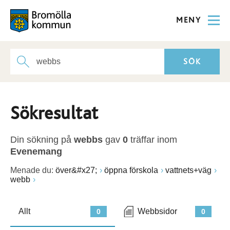
MENY
Sökresultat
Din sökning på
webbs
gav
0
träffar inom
Evenemang
Menade du:
över&#x27;
öppna förskola
vattnets+väg
webb
Allt
Webbsidor
0
0