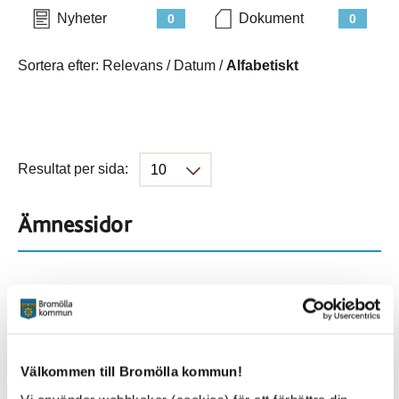
Nyheter
Dokument
0
0
Sortera efter:
Relevans
/
Datum
/
Alfabetiskt
Resultat per sida:
Ämnessidor
Hela webbplatsen
229
Platser
Välkommen till Bromölla kommun!