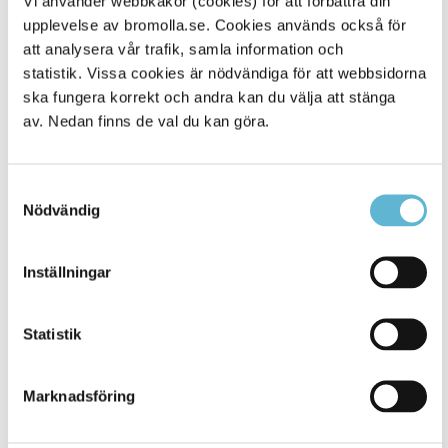
Vi använder webbkakor (cookies) för att förbättra din
upplevelse av bromolla.se. Cookies används också för
Alla platser
229
att analysera vår trafik, samla information och
statistik. Vissa cookies är nödvändiga för att webbsidorna
ska fungera korrekt och andra kan du välja att stänga
av. Nedan finns de val du kan göra.
Samtyckesval
Nödvändig
Inställningar
KONTAKT
Statistik
Besöksadress
Kommunhuset, Storgatan 48
Postadress
Marknadsföring
Box 18, 295 21 Bromölla
E-post