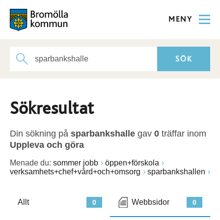
MENY
Sökresultat
Din sökning på
sparbankshalle
gav
0
träffar inom
Uppleva och göra
Menade du:
sommer jobb
öppen+förskola
verksamhets+chef+vård+och+omsorg
sparbankshallen
Allt
Webbsidor
0
0