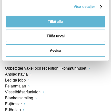
kommunstyrelsen@bromolla.se
Visa detaljer
Webbadress
www.bromolla.se
Tillåt alla
Växel: 0456-82 20 00
Fax: 0456-82 22 00
Tillåt urval
Org.nr: 212000-0894
Avvisa
SNABBVAL
Öppettider växel och reception i kommunhuset
Anslagstavla
Lediga jobb
Felanmälan
Visselblåsarfunktion
Blankettsamling
E-tjänster
E-förslag