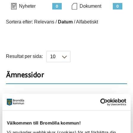
Nyheter
Dokument
0
0
Sortera efter:
Relevans
/
Datum
/
Alfabetiskt
Resultat per sida:
Ämnessidor
Hela webbplatsen
45
Platser
Välkommen till Bromölla kommun!
Vi använder webbkakor (cookies) för att förbättra din