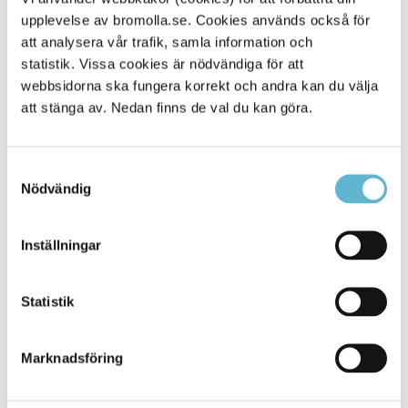
upplevelse av bromolla.se. Cookies används också för
Alla platser
45
att analysera vår trafik, samla information och
statistik. Vissa cookies är nödvändiga för att
webbsidorna ska fungera korrekt och andra kan du välja
att stänga av. Nedan finns de val du kan göra.
Samtyckesval
Nödvändig
Inställningar
KONTAKT
Statistik
Besöksadress
Kommunhuset, Storgatan 48
Postadress
Marknadsföring
Box 18, 295 21 Bromölla
E-post