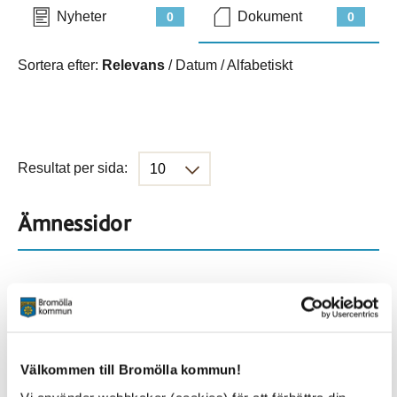
Nyheter
Dokument
0
0
Sortera efter:
Relevans
/
Datum
/
Alfabetiskt
Resultat per sida:
Ämnessidor
Hela webbplatsen
45
Platser
Välkommen till Bromölla kommun!