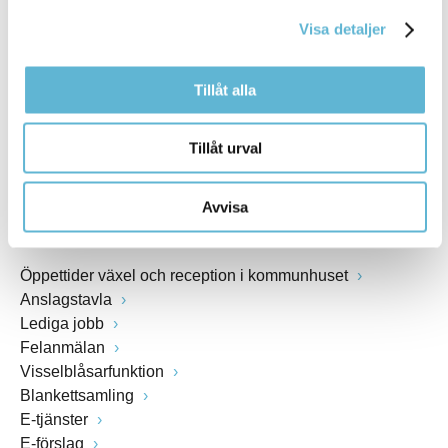
kommunstyrelsen@bromolla.se
Visa detaljer
Webbadress
www.bromolla.se
Tillåt alla
Växel: 0456-82 20 00
Fax: 0456-82 22 00
Tillåt urval
Org.nr: 212000-0894
Avvisa
SNABBVAL
Öppettider växel och reception i kommunhuset
Anslagstavla
Lediga jobb
Felanmälan
Visselblåsarfunktion
Blankettsamling
E-tjänster
E-förslag