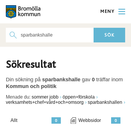
MENY
Sökresultat
Din sökning på
sparbankshalle
gav
0
träffar inom
Kommun och politik
Menade du:
sommer jobb
öppen+förskola
verksamhets+chef+vård+och+omsorg
sparbankshallen
Allt
Webbsidor
0
0