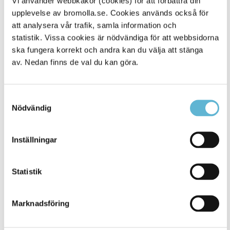
Vi använder webbkakor (cookies) för att förbättra din
upplevelse av bromolla.se. Cookies används också för
Alla platser
45
att analysera vår trafik, samla information och
statistik. Vissa cookies är nödvändiga för att webbsidorna
ska fungera korrekt och andra kan du välja att stänga
av. Nedan finns de val du kan göra.
Samtyckesval
Nödvändig
Inställningar
KONTAKT
Statistik
Besöksadress
Kommunhuset, Storgatan 48
Postadress
Marknadsföring
Box 18, 295 21 Bromölla
E-post